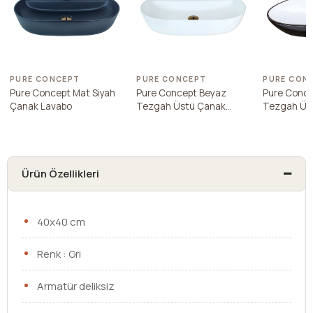
PURE CONCEPT
PURE CONCEPT
PURE CON
Pure Concept Mat Siyah
Pure Concept Beyaz
Pure Conce
Çanak Lavabo
Tezgah Üstü Çanak
Tezgah Üs
Lavabo
Lavabo
Ürün Özellikleri
40x40 cm
Renk : Gri
Armatür deliksiz