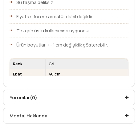
Su taşma deliksiz
Fiyata sifon ve armatür dahil değildir.
Tezgah üstü kullanımına uygundur
Ürün boyutları +- 1 cm değişiklik gösterebilir.
Renk
Gri
Ebat
40 cm
Armatür Deliği
Yok
Su Taşma
Yok
Yorumlar
(0)
Deliği
Kargo teslim süreleri, kargoya veriliş tarihinden itibaren
Montaj Hakkında
mesafelere göre değişiklik gösterebilir.
Kargo teslimatlarında mesafelerden dolayı
oluşabilecek
ek ücretler alıcıya aittir
.
Kargonuzu teslim alırken hasarlı olabileceğini