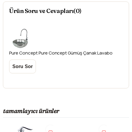
düşündüğünüz ürünler için
hasar tespit tutanağı
Ürün Soru ve Cevapları(0)
yazdırmanız gerekmektedir.
Aksi durumlarda ürünlerin
iadesi ve değişimi
yapılamamaktadır.
Pure Concept
Pure Concept Gümüş Çanak Lavabo
tamamlayıcı ürünler