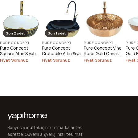
Son 2 adet
Son 1 adet
PURE CONCEPT
PURE CONCEPT
PURE CONCEPT
PURE
Pure Concept
Pure Concept
Pure Concept Vine
Pure 
Square Altın Siyah
Crocodile Altın Siyah
Rose Gold Çanak
Gold 
Çanak Lavabo (
Çanak Lavabo
Lavabo (Outlet)
Lavab
Fiyat Sorunuz
Fiyat Sorunuz
Fiyat Sorunuz
Fiyat
Outlet )
(Outlet)
Banyo ve mutfak için tüm markalar tek
adreste. Güvenli alışveriş, hızlı teslimat,