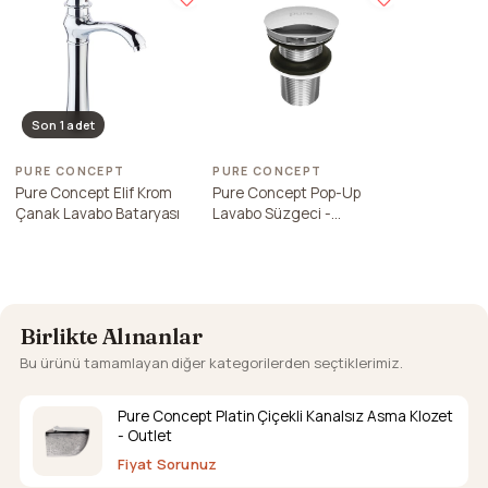
Son 1 adet
PURE CONCEPT
PURE CONCEPT
Pure Concept Elif Krom
Pure Concept Pop-Up
Çanak Lavabo Bataryası
Lavabo Süzgeci -
Taşmasız Krom
Birlikte Alınanlar
Bu ürünü tamamlayan diğer kategorilerden seçtiklerimiz.
Pure Concept Platin Çiçekli Kanalsız Asma Klozet
- Outlet
Fiyat Sorunuz