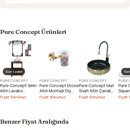
Pure Concept Ürünleri
Son 1 adet
Son
PURE CONCEPT
PURE CONCEPT
PURE CONCEPT
PURE
Pure Concept Selin
Pure Concept Ekose
Pure Concept Mat
Pure 
Altın Lavabo
Altın Montajlı Diş
Siyah Altın Çanak
Square
Bataryası (Outlet)
Fırçalık
Lavabo
Çanak
Fiyat Sorunuz
Fiyat Sorunuz
Fiyat Sorunuz
Fiyat
Outlet
Benzer Fiyat Aralığında