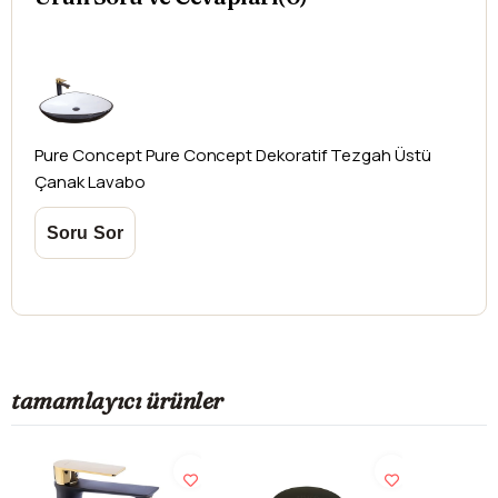
yapılamamaktadır.
Pure Concept
Pure Concept Dekoratif Tezgah Üstü
Çanak Lavabo
tamamlayıcı ürünler