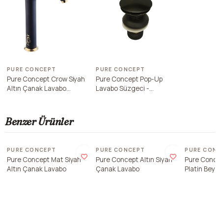
PURE CONCEPT
PURE CONCEPT
Pure Concept Crow Siyah
Pure Concept Pop-Up
Altın Çanak Lavabo
Lavabo Süzgeci -
Bataryası
Taşmasız Siyah
Benzer Ürünler
Son 1 adet
PURE CONCEPT
PURE CONCEPT
PURE CON
Pure Concept Mat Siyah
Pure Concept Altın Siyah
Pure Conce
Altın Çanak Lavabo
Çanak Lavabo
Platin Bey
Lavabo