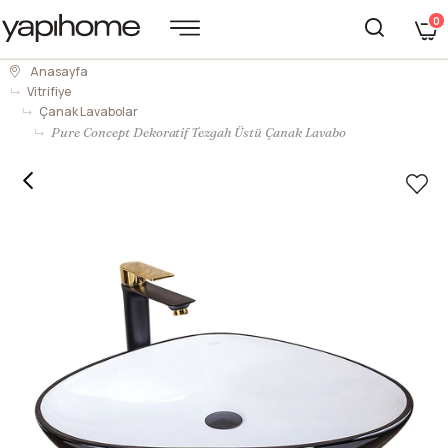
0
Anasayfa
Vitrifiye
Çanak Lavabolar
Pure Concept Dekoratif Tezgah Üstü Çanak Lavabo