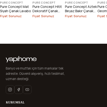
PURE CONCEPT
PURE CONCEPT
PURE CONCEPT
PURE
Pure Concept Mat
Pure Concept Hitit
Pure Concept Aztek
Pure 
Siyah Çanak Lavabo
Dekoratif Çanak
Beyaz Bakır Çanak
Geome
Lavabo
Lavabo
Altın
Fiyat Sorunuz
Fiyat Sorunuz
Fiyat Sorunuz
Fiyat
Banyo ve mutfak için tüm markalar tek
adreste. Güvenli alışveriş, hızlı teslimat,
uzman desteği.
KURUMSAL