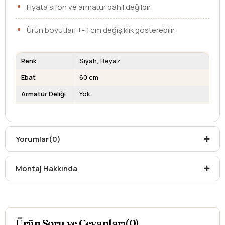
Fiyata sifon ve armatür dahil değildir.
Ürün boyutları +- 1 cm değişiklik gösterebilir.
Renk
Siyah
Beyaz
Ebat
60 cm
Armatür Deliği
Yok
Su Taşma
Yok
Deliği
Kargo teslim süreleri, kargoya veriliş tarihinden itibaren
Yorumlar
(0)
mesafelere göre değişiklik gösterebilir.
Kargo teslimatlarında mesafelerden dolayı
Montaj Hakkında
oluşabilecek
ek ücretler alıcıya aittir
.
Kargonuzu teslim alırken hasarlı olabileceğini
düşündüğünüz ürünler için
hasar tespit tutanağı
yazdırmanız gerekmektedir.
Aksi durumlarda ürünlerin
iadesi ve değişimi
Ürün Soru ve Cevapları(0)