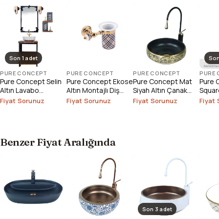
Son 1 adet
Son
PURE CONCEPT
PURE CONCEPT
PURE CONCEPT
PURE
Pure Concept Selin
Pure Concept Ekose
Pure Concept Mat
Pure 
Altın Lavabo
Altın Montajlı Diş
Siyah Altın Çanak
Square
Bataryası (Outlet)
Fırçalık
Lavabo
Çanak
Fiyat Sorunuz
Fiyat Sorunuz
Fiyat Sorunuz
Fiyat
Outlet
Benzer Fiyat Aralığında
Son 3 adet