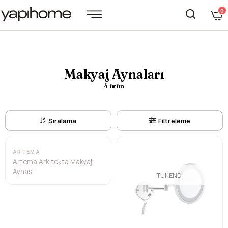
0
Makyaj Aynaları
4 ürün
Sıralama
Filtreleme
TÜKENDI
ARTEMA
Artema Arkitekta Makyaj
Aynası
TÜKENDI