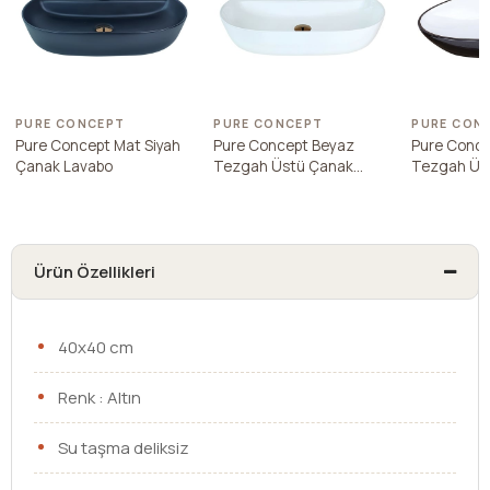
PURE CONCEPT
PURE CONCEPT
PURE CON
Pure Concept Mat Siyah
Pure Concept Beyaz
Pure Conce
Çanak Lavabo
Tezgah Üstü Çanak
Tezgah Üs
Lavabo
Lavabo
Ürün Özellikleri
40x40 cm
Renk : Altın
Su taşma deliksiz