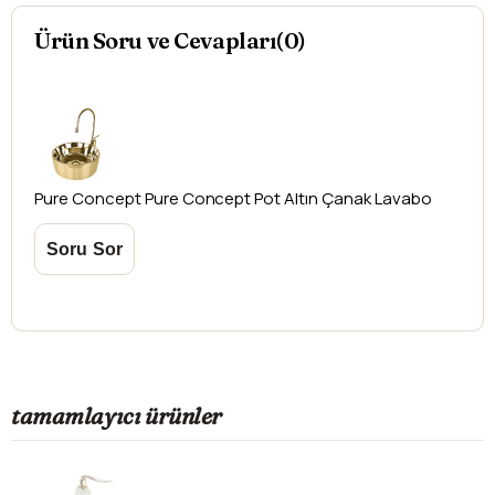
Aksi durumlarda ürünlerin
iadesi ve değişimi
Ürün Soru ve Cevapları(0)
yapılamamaktadır.
Pure Concept
Pure Concept Pot Altın Çanak Lavabo
tamamlayıcı ürünler