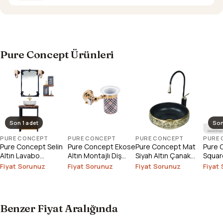
Pure Concept Ürünleri
Son 1 adet
Son
PURE CONCEPT
PURE CONCEPT
PURE CONCEPT
PURE
Pure Concept Selin
Pure Concept Ekose
Pure Concept Mat
Pure 
Altın Lavabo
Altın Montajlı Diş
Siyah Altın Çanak
Square
Bataryası (Outlet)
Fırçalık
Lavabo
Çanak
Fiyat Sorunuz
Fiyat Sorunuz
Fiyat Sorunuz
Fiyat
Outlet
Benzer Fiyat Aralığında