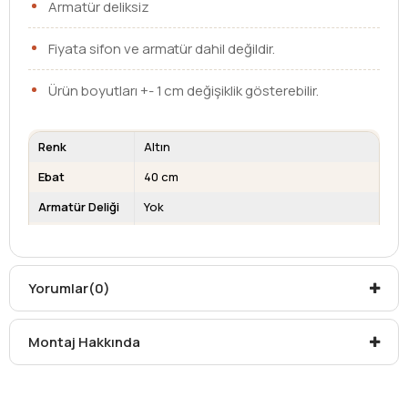
Armatür deliksiz
Fiyata sifon ve armatür dahil değildir.
Ürün boyutları +- 1 cm değişiklik gösterebilir.
Renk
Altın
Ebat
40 cm
Armatür Deliği
Yok
Su Taşma
Yok
Deliği
Kargo teslim süreleri, kargoya veriliş tarihinden itibaren
Yorumlar
(0)
mesafelere göre değişiklik gösterebilir.
Kargo teslimatlarında mesafelerden dolayı
Montaj Hakkında
oluşabilecek
ek ücretler alıcıya aittir
.
Kargonuzu teslim alırken hasarlı olabileceğini
düşündüğünüz ürünler için
hasar tespit tutanağı
yazdırmanız gerekmektedir.