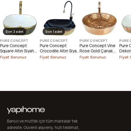
Son 2 adet
Son 1 adet
PURE CONCEPT
PURE CONCEPT
PURE CONCEPT
PURE
Pure Concept
Pure Concept
Pure Concept Vine
Pure 
Square Altın Siyah
Crocodile Altın Siyah
Rose Gold Çanak
Dekor
Çanak Lavabo (
Çanak Lavabo
Lavabo (Outlet)
Üstü 
Fiyat Sorunuz
Fiyat Sorunuz
Fiyat Sorunuz
Fiyat
Outlet )
(Outlet)
(Outle
Banyo ve mutfak için tüm markalar tek
adreste. Güvenli alışveriş, hızlı teslimat,