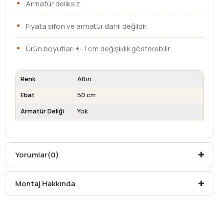
Armatür deliksiz
Fiyata sifon ve armatür dahil değildir.
Ürün boyutları +- 1 cm değişiklik gösterebilir.
Renk
Altın
Ebat
50 cm
Armatür Deliği
Yok
Su Taşma
Yok
Deliği
Kargo teslim süreleri, kargoya veriliş tarihinden itibaren
Yorumlar
(0)
mesafelere göre değişiklik gösterebilir.
Kargo teslimatlarında mesafelerden dolayı
Montaj Hakkında
oluşabilecek
ek ücretler alıcıya aittir
.
Kargonuzu teslim alırken hasarlı olabileceğini
düşündüğünüz ürünler için
hasar tespit tutanağı
yazdırmanız gerekmektedir.