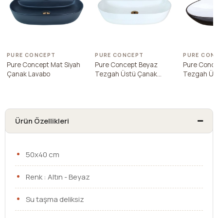
PURE CONCEPT
PURE CONCEPT
PURE CON
Pure Concept Mat Siyah
Pure Concept Beyaz
Pure Conce
Çanak Lavabo
Tezgah Üstü Çanak
Tezgah Üs
Lavabo
Lavabo
Ürün Özellikleri
50x40 cm
Renk : Altın - Beyaz
Su taşma deliksiz