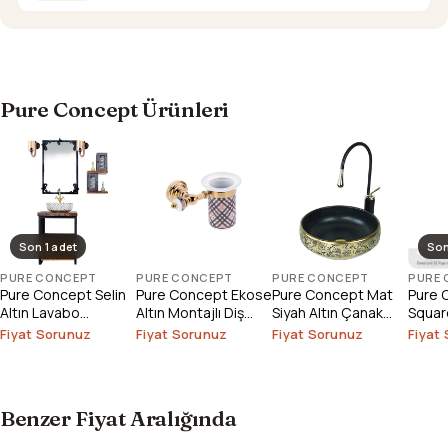
Pure Concept Ürünleri
Son 1 adet
Son
PURE CONCEPT
PURE CONCEPT
PURE CONCEPT
PURE
Pure Concept Selin
Pure Concept Ekose
Pure Concept Mat
Pure 
Altın Lavabo
Altın Montajlı Diş
Siyah Altın Çanak
Square
Bataryası (Outlet)
Fırçalık
Lavabo
Çanak
Fiyat Sorunuz
Fiyat Sorunuz
Fiyat Sorunuz
Fiyat
Outlet
Benzer Fiyat Aralığında