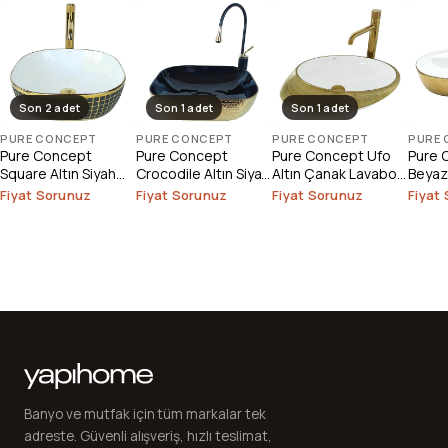
Son 2 adet
Son 1 adet
Son 1 adet
PURE CONCEPT
PURE CONCEPT
PURE CONCEPT
PURE
Pure Concept
Pure Concept
Pure Concept Ufo
Pure 
Square Altın Siyah
Crocodile Altın Siyah
Altın Çanak Lavabo
Beyaz
Çanak Lavabo (
Çanak Lavabo
(Outlet)
(Outle
Fiyat Sorunuz
Fiyat Sorunuz
Fiyat Sorunuz
Fiyat
Outlet )
(Outlet)
Banyo ve mutfak için tüm markalar tek
adreste. Güvenli alışveriş, hızlı teslimat,