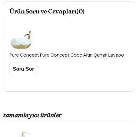
Aksi durumlarda ürünlerin
iadesi ve değişimi
Ürün Soru ve Cevapları(0)
yapılamamaktadır.
Pure Concept
Pure Concept Code Altın Çanak Lavabo
tamamlayıcı ürünler