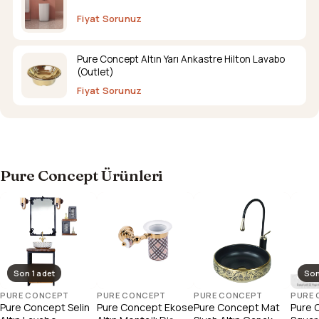
Fiyat Sorunuz
Pure Concept Altın Yarı Ankastre Hilton Lavabo
(Outlet)
Fiyat Sorunuz
Pure Concept Ürünleri
Son 1 adet
Son
PURE CONCEPT
PURE CONCEPT
PURE CONCEPT
PURE
Pure Concept Selin
Pure Concept Ekose
Pure Concept Mat
Pure 