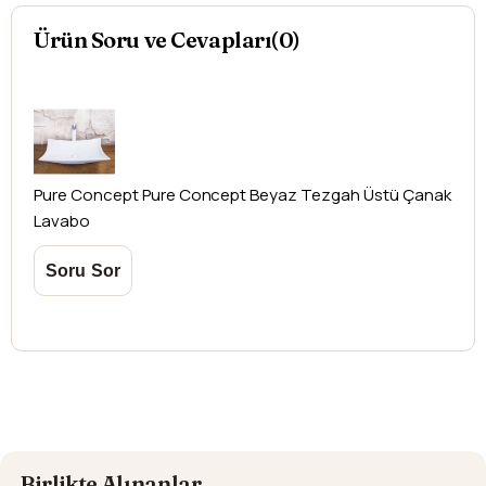
düşündüğünüz ürünler için
hasar tespit tutanağı
Ürün Soru ve Cevapları(0)
yazdırmanız gerekmektedir.
Aksi durumlarda ürünlerin
iadesi ve değişimi
yapılamamaktadır.
Pure Concept
Pure Concept Beyaz Tezgah Üstü Çanak
Lavabo
Birlikte Alınanlar