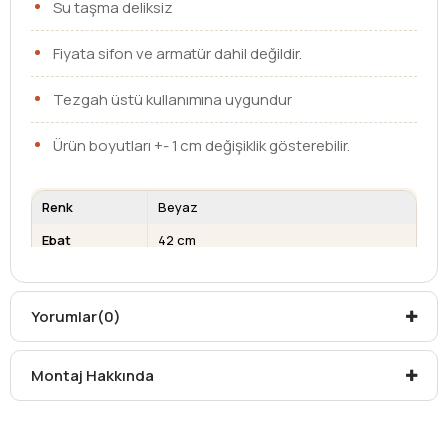
Su taşma deliksiz
Fiyata sifon ve armatür dahil değildir.
Tezgah üstü kullanımına uygundur
Ürün boyutları +- 1 cm değişiklik gösterebilir.
Renk
Beyaz
Ebat
42 cm
Armatür Deliği
Yok
Su Taşma
Yok
Yorumlar
(0)
Deliği
Kargo teslim süreleri, kargoya veriliş tarihinden itibaren
Montaj Hakkında
mesafelere göre değişiklik gösterebilir.
Kargo teslimatlarında mesafelerden dolayı
oluşabilecek
ek ücretler alıcıya aittir
.
Kargonuzu teslim alırken hasarlı olabileceğini