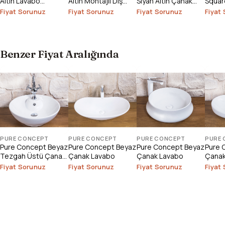
Altın Lavabo
Altın Montajlı Diş
Siyah Altın Çanak
Square
Bataryası (Outlet)
Fırçalık
Lavabo
Çanak
Fiyat Sorunuz
Fiyat Sorunuz
Fiyat Sorunuz
Fiyat
Outlet
Benzer Fiyat Aralığında
PURE CONCEPT
PURE CONCEPT
PURE CONCEPT
PURE
Pure Concept Beyaz
Pure Concept Beyaz
Pure Concept Beyaz
Pure 
Tezgah Üstü Çanak
Çanak Lavabo
Çanak Lavabo
Çanak
Lavabo
Fiyat Sorunuz
Fiyat Sorunuz
Fiyat Sorunuz
Fiyat