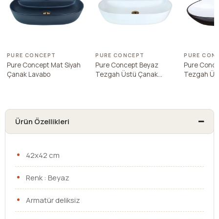
PURE CONCEPT
PURE CONCEPT
PURE CON
Pure Concept Mat Siyah
Pure Concept Beyaz
Pure Conce
Çanak Lavabo
Tezgah Üstü Çanak
Tezgah Üs
Lavabo
Lavabo
Ürün Özellikleri
42x42 cm
Renk : Beyaz
Armatür deliksiz