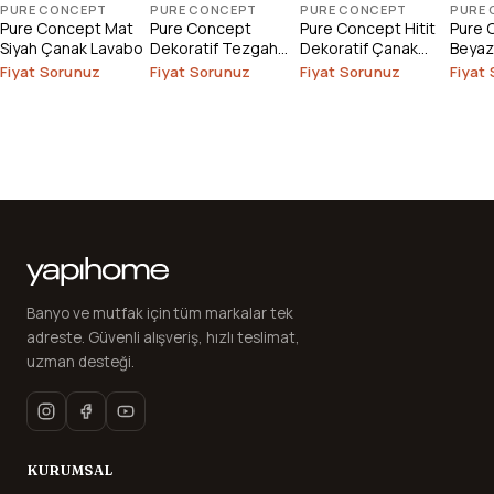
PURE CONCEPT
PURE CONCEPT
PURE CONCEPT
PURE
Pure Concept Mat
Pure Concept
Pure Concept Hitit
Pure 
Siyah Çanak Lavabo
Dekoratif Tezgah
Dekoratif Çanak
Beyaz
Üstü Çanak Lavabo
Lavabo
Lavab
Fiyat Sorunuz
Fiyat Sorunuz
Fiyat Sorunuz
Fiyat
Banyo ve mutfak için tüm markalar tek
adreste. Güvenli alışveriş, hızlı teslimat,
uzman desteği.
KURUMSAL