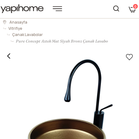
0
Anasayfa
Vitrifiye
Çanak Lavabolar
Pure Concept Aztek Mat Siyah Bronz Çanak Lavabo