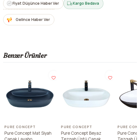
Fiyat Düşünce Haber Ver
Kargo Bedava
Gelince Haber Ver
Benzer Ürünler
PURE CONCEPT
PURE CONCEPT
PURE CON
Pure Concept Mat Siyah
Pure Concept Beyaz
Pure Conce
Çanak Lavabo
Tezgah Üstü Çanak
Tezgah Üs