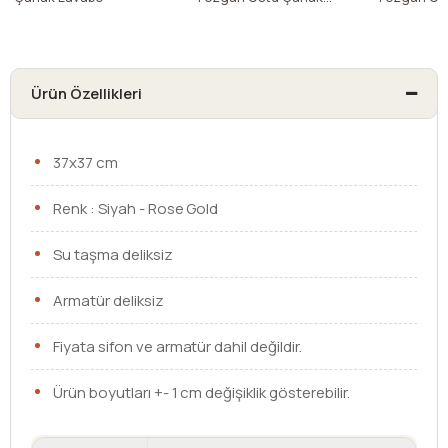
Lavabo
Lavabo
Ürün Özellikleri
37x37 cm
Renk : Siyah - Rose Gold
Su taşma deliksiz
Armatür deliksiz
Fiyata sifon ve armatür dahil değildir.
Ürün boyutları +- 1 cm değişiklik gösterebilir.