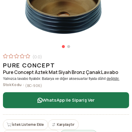
0.0
PURE CONCEPT
Pure Concept Aztek Mat Siyah Bronz Çanak Lavabo
Yalnızca lavabo fiyatıdır. Batarya ve diğer aksesuarlar fiyata dâhil
değildir.
Stok Kodu
(BC-906)
WhatsApp ile Sipariş Ver
İstek Listeme Ekle
Karşılaştır