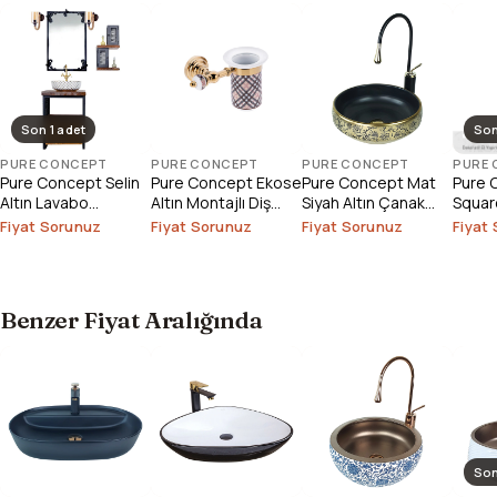
Son 1 adet
Son
PURE CONCEPT
PURE CONCEPT
PURE CONCEPT
PURE
Pure Concept Selin
Pure Concept Ekose
Pure Concept Mat
Pure 
Altın Lavabo
Altın Montajlı Diş
Siyah Altın Çanak
Square
Bataryası (Outlet)
Fırçalık
Lavabo
Çanak
Fiyat Sorunuz
Fiyat Sorunuz
Fiyat Sorunuz
Fiyat
Outlet
Benzer Fiyat Aralığında
Son