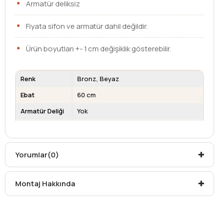
Armatür deliksiz
Fiyata sifon ve armatür dahil değildir.
Ürün boyutları +- 1 cm değişiklik gösterebilir.
Renk
Bronz
Beyaz
Ebat
60 cm
Armatür Deliği
Yok
Su Taşma
Yok
Deliği
Kargo teslim süreleri, kargoya veriliş tarihinden itibaren
Yorumlar
(0)
mesafelere göre değişiklik gösterebilir.
Kargo teslimatlarında mesafelerden dolayı
Montaj Hakkında
oluşabilecek
ek ücretler alıcıya aittir
.
Kargonuzu teslim alırken hasarlı olabileceğini
düşündüğünüz ürünler için
hasar tespit tutanağı
yazdırmanız gerekmektedir.