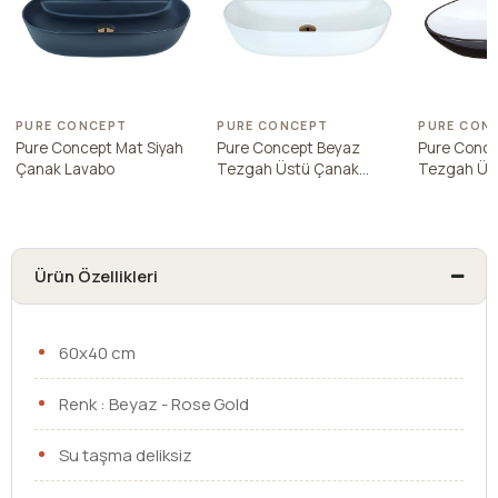
PURE CONCEPT
PURE CONCEPT
PURE CON
Pure Concept Mat Siyah
Pure Concept Beyaz
Pure Conce
Çanak Lavabo
Tezgah Üstü Çanak
Tezgah Üs
Lavabo
Lavabo
Ürün Özellikleri
60x40 cm
Renk : Beyaz - Rose Gold
Su taşma deliksiz