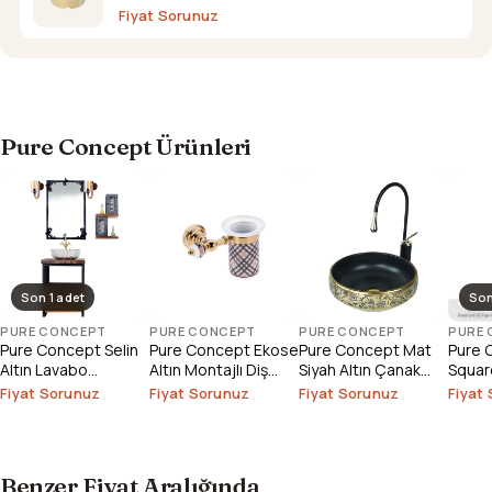
Fiyat Sorunuz
Pure Concept Ürünleri
Son 1 adet
Son
PURE CONCEPT
PURE CONCEPT
PURE CONCEPT
PURE
Pure Concept Selin
Pure Concept Ekose
Pure Concept Mat
Pure 
Altın Lavabo
Altın Montajlı Diş
Siyah Altın Çanak
Square
Bataryası (Outlet)
Fırçalık
Lavabo
Çanak
Fiyat Sorunuz
Fiyat Sorunuz
Fiyat Sorunuz
Fiyat
Outlet
Benzer Fiyat Aralığında