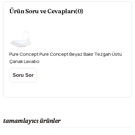
Aksi durumlarda ürünlerin
iadesi ve değişimi
Ürün Soru ve Cevapları(0)
yapılamamaktadır.
Pure Concept
Pure Concept Beyaz Bakır Tezgah Üstü
Çanak Lavabo
tamamlayıcı ürünler