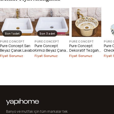
Son 1 adet
Son 3 adet
PURE CONCEPT
PURE CONCEPT
PURE CONCEPT
PURE
Pure Concept Sarı
Pure Concept
Pure Concept
Pure 
Beyaz Çanak Lavabo
Kırmızı Beyaz Çanak
Dekoratif Tezgah
Check
Lavabo
Üstü Çanak Lavabo
Lavab
Fiyat Sorunuz
Fiyat Sorunuz
Fiyat Sorunuz
Fiyat
(Outlet)
Banyo ve mutfak için tüm markalar tek