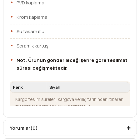
PVD kaplama
Krom kaplama
Su tasarruflu
Seramik kartuş
Not: Ürünün gönderileceği şehre göre teslimat
süresi değişmektedir.
Renk
Siyah
Kargo teslim süreleri, kargoya veriliş tarihinden itibaren
mesafelere göre değişiklik gösterebilir.
Kargo teslimatlarında mesafelerden dolayı
oluşabilecek
ek ücretler alıcıya aittir
.
Kargonuzu teslim alırken hasarlı olabileceğini
Yorumlar
(0)
düşündüğünüz ürünler için
hasar tespit tutanağı