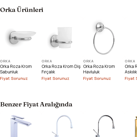
Orka Ürünleri
ORKA
ORKA
ORKA
ORKA
Orka Roza Krom
Orka Roza Krom Diş
Orka Roza Krom
Orka R
Sabunluk
Fırçalık
Havluluk
Askılık
Fiyat Sorunuz
Fiyat Sorunuz
Fiyat Sorunuz
Fiyat
Benzer Fiyat Aralığında