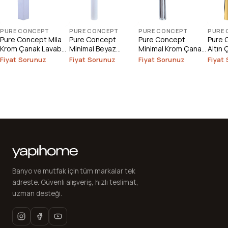
PURE CONCEPT
PURE CONCEPT
PURE CONCEPT
PURE
Pure Concept Mila
Pure Concept
Pure Concept
Pure 
Krom Çanak Lavabo
Minimal Beyaz
Minimal Krom Çanak
Altın
Bataryası
Çanak Lavabo
Lavabo Bataryası
Batar
Fiyat Sorunuz
Fiyat Sorunuz
Fiyat Sorunuz
Fiyat
Bataryası
Banyo ve mutfak için tüm markalar tek
adreste. Güvenli alışveriş, hızlı teslimat,
uzman desteği.