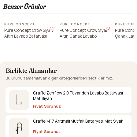
Benzer Ürünler
Son 1 ade
PURE CONCEPT
PURE CONCEPT
PURE CON
Pure Concept Crow Siyah
Pure Concept Crow Siyah
Pure Conce
Altın Lavabo Bataryası
Altın Çanak Lavabo
Çanak Lava
Bataryası
Birlikte Alınanlar
Bu ürünü tamamlayan diğer kategorilerden seçtiklerimiz.
Graffe Zenflow 2.0 Tavandan Lavabo Bataryası
Mat Siyah
Fiyat Sorunuz
Graffe M17 Arıtmalı Mutfak Bataryası Mat Siyah
Fiyat Sorunuz