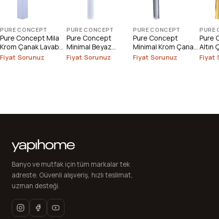
PURE CONCEPT
PURE CONCEPT
PURE CONCEPT
PURE
Pure Concept Mila
Pure Concept
Pure Concept
Pure 
Krom Çanak Lavabo
Minimal Beyaz
Minimal Krom Çanak
Altın
Bataryası
Çanak Lavabo
Lavabo Bataryası
Batar
Fiyat Sorunuz
Fiyat Sorunuz
Fiyat Sorunuz
Fiyat
Bataryası
Banyo ve mutfak için tüm markalar tek
adreste. Güvenli alışveriş, hızlı teslimat,
uzman desteği.