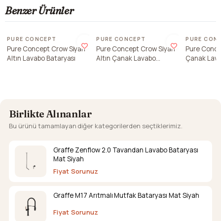
Benzer Ürünler
Son 1 ade
PURE CONCEPT
PURE CONCEPT
PURE CON
Pure Concept Crow Siyah
Pure Concept Crow Siyah
Pure Conce
Altın Lavabo Bataryası
Altın Çanak Lavabo
Çanak Lava
Bataryası
Birlikte Alınanlar
Bu ürünü tamamlayan diğer kategorilerden seçtiklerimiz.
Graffe Zenflow 2.0 Tavandan Lavabo Bataryası
Mat Siyah
Fiyat Sorunuz
Graffe M17 Arıtmalı Mutfak Bataryası Mat Siyah
Fiyat Sorunuz