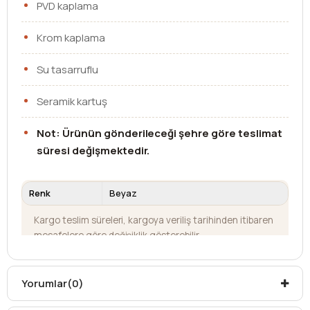
PVD kaplama
Krom kaplama
Su tasarruflu
Seramik kartuş
Not: Ürünün gönderileceği şehre göre teslimat
süresi değişmektedir.
Renk
Beyaz
Kargo teslim süreleri, kargoya veriliş tarihinden itibaren
mesafelere göre değişiklik gösterebilir.
Kargo teslimatlarında mesafelerden dolayı
oluşabilecek
ek ücretler alıcıya aittir
.
Kargonuzu teslim alırken hasarlı olabileceğini
Yorumlar
(0)
düşündüğünüz ürünler için
hasar tespit tutanağı