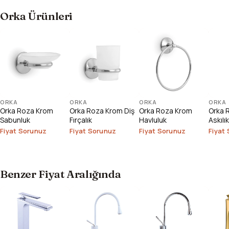
Orka Ürünleri
ORKA
ORKA
ORKA
ORKA
Orka Roza Krom
Orka Roza Krom Diş
Orka Roza Krom
Orka R
Sabunluk
Fırçalık
Havluluk
Askılık
Fiyat Sorunuz
Fiyat Sorunuz
Fiyat Sorunuz
Fiyat
Benzer Fiyat Aralığında