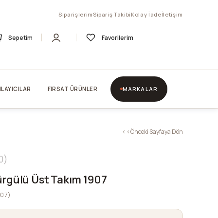
Siparişlerim
Sipariş Takibi
Kolay İade
İletişim
Sepetim
Favorilerim
LAYICILAR
FIRSAT ÜRÜNLER
MARKALAR
< < Önceki Sayfaya Dön
0
ürgülü Üst Takım 1907
907)