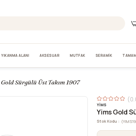
YIKANMA ALANI
AKSESUAR
MUTFAK
SERAMİK
TAMAM
 Gold Sürgülü Üst Takım 1907
0.
YIMS
Yims Gold S
Stok Kodu
(YIMS1