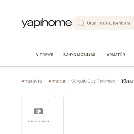
VİTRİFİYE
BANYO MOBİLYASI
ARMATÜR
Yims
Anasayfa
Armatür
Sürgülü Duş Takımları