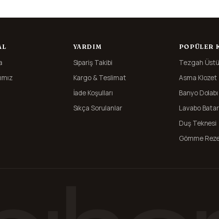
AL
YARDIM
POPÜLER 
a
Sipariş Takibi
Tezgah Üstü
ımız
Kargo & Teslimat
Asma Klozet
İade Koşulları
Banyo Dolabı
Sıkça Sorulanlar
Lavabo Batar
Duş Teknesi
Gömme Reze