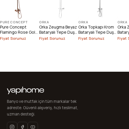
PURE CONCEPT
ORKA
ORKA
ORKA
Pure Concept
Orka Zeugma Beyaz
Orka Topkapı Krom
Orka 
Flamingo Rose Gold
Bataryalı Tepe Duş
Bataryalı Tepe Duş
Batar
Bataryalı Tepe Duş
Seti
Seti
Seti
Fiyat Sorunuz
Fiyat Sorunuz
Fiyat Sorunuz
Fiyat
Seti
Banyo ve mutfak için tüm markalar tek
adreste. Güvenli alışveriş, hızlı teslimat,
uzman desteği.