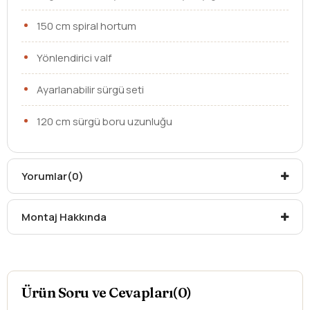
150 cm spiral hortum
Yönlendirici valf
Ayarlanabilir sürgü seti
120 cm sürgü boru uzunluğu
% 100 pirinç
Yorumlar
(0)
Su tasarruflu perlatör
Montaj Hakkında
İdeal çalışma basıncı 5 bar
Su akış miktarı dakikada 10-12 Lt.
Not: Ürünün gönderileceği şehre göre teslimat
Ürün Soru ve Cevapları(0)
süresi değişmektedir.