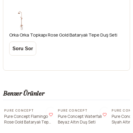
Renk
Rose Gold
Kargo teslim süreleri, kargoya veriliş tarihinden itibaren
mesafelere göre değişiklik gösterebilir.
Orka
Orka Topkapı Rose Gold Bataryalı Tepe Duş Seti
Kargo teslimatlarında mesafelerden dolayı
oluşabilecek
ek ücretler alıcıya aittir
.
Kargonuzu teslim alırken hasarlı olabileceğini
düşündüğünüz ürünler için
hasar tespit tutanağı
yazdırmanız gerekmektedir.
Aksi durumlarda ürünlerin
iadesi ve değişimi
yapılamamaktadır.
Benzer Ürünler
PURE CONCEPT
PURE CONCEPT
PURE CON
Pure Concept Flamingo
Pure Concept Waterfall
Pure Conce
Rose Gold Bataryalı Tepe
Beyaz Altın Duş Seti
Siyah Altın
Duş Seti
Duş Seti