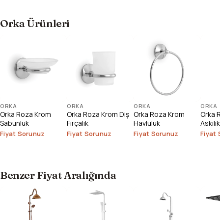
Orka Ürünleri
ORKA
ORKA
ORKA
ORKA
Orka Roza Krom
Orka Roza Krom Diş
Orka Roza Krom
Orka R
Sabunluk
Fırçalık
Havluluk
Askılık
Fiyat Sorunuz
Fiyat Sorunuz
Fiyat Sorunuz
Fiyat
Benzer Fiyat Aralığında