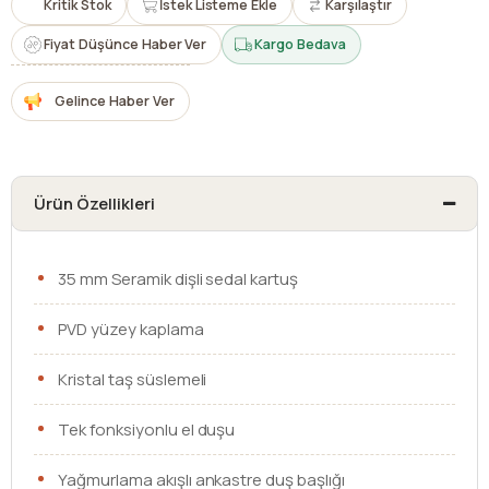
Kritik Stok
İstek Listeme Ekle
Karşılaştır
Fiyat Düşünce Haber Ver
Kargo Bedava
Gelince Haber Ver
Ürün Özellikleri
35 mm Seramik dişli sedal kartuş
PVD yüzey kaplama
Kristal taş süslemeli
Tek fonksiyonlu el duşu
Yağmurlama akışlı ankastre duş başlığı