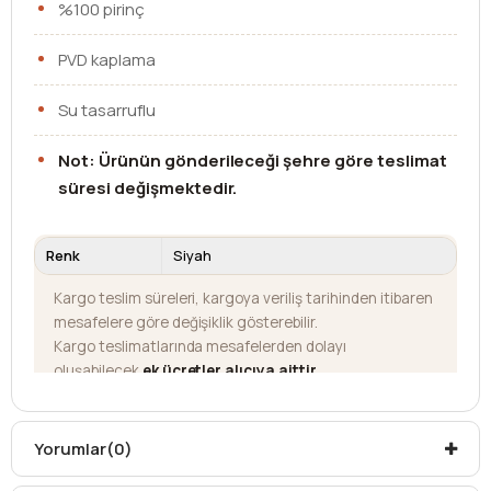
%100 pirinç
PVD kaplama
Su tasarruflu
Not: Ürünün gönderileceği şehre göre teslimat
süresi değişmektedir.
Renk
Siyah
Kargo teslim süreleri, kargoya veriliş tarihinden itibaren
mesafelere göre değişiklik gösterebilir.
Kargo teslimatlarında mesafelerden dolayı
oluşabilecek
ek ücretler alıcıya aittir
.
Kargonuzu teslim alırken hasarlı olabileceğini
düşündüğünüz ürünler için
hasar tespit tutanağı
yazdırmanız gerekmektedir.
Yorumlar
(0)
Aksi durumlarda ürünlerin
iadesi ve değişimi
yapılamamaktadır.