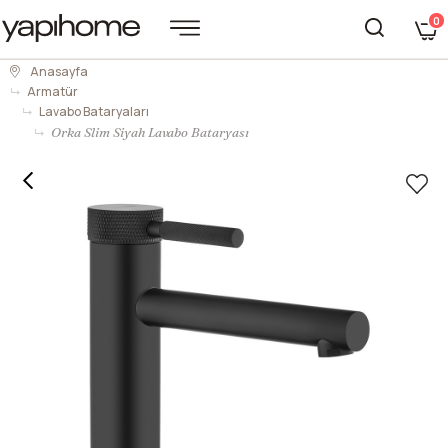
0
Anasayfa
Armatür
Lavabo Bataryaları
Orka Slim Siyah Lavabo Bataryası