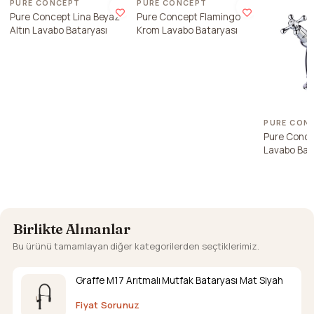
PURE CONCEPT
PURE CONCEPT
Pure Concept Lina Beyaz
Pure Concept Flamingo
Altın Lavabo Bataryası
Krom Lavabo Bataryası
PURE CON
Pure Conce
Lavabo Bat
Birlikte Alınanlar
Bu ürünü tamamlayan diğer kategorilerden seçtiklerimiz.
Graffe M17 Arıtmalı Mutfak Bataryası Mat Siyah
Fiyat Sorunuz