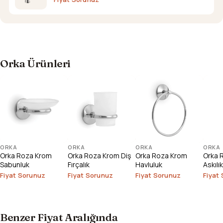
Orka Ürünleri
ORKA
ORKA
ORKA
ORKA
Orka Roza Krom
Orka Roza Krom Diş
Orka Roza Krom
Orka R
Sabunluk
Fırçalık
Havluluk
Askılık
Fiyat Sorunuz
Fiyat Sorunuz
Fiyat Sorunuz
Fiyat
Benzer Fiyat Aralığında