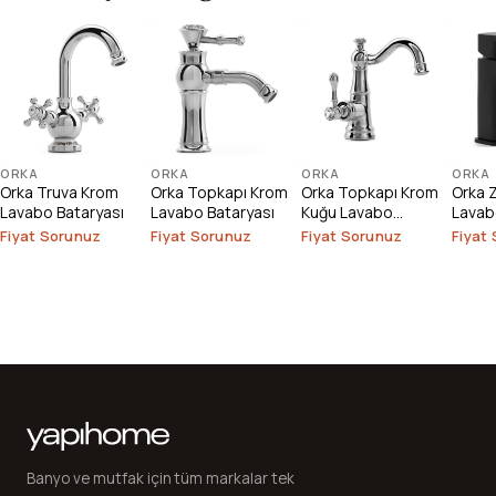
ORKA
ORKA
ORKA
ORKA
Orka Truva Krom
Orka Topkapı Krom
Orka Topkapı Krom
Orka 
Lavabo Bataryası
Lavabo Bataryası
Kuğu Lavabo
Lavab
Bataryası
Fiyat Sorunuz
Fiyat Sorunuz
Fiyat Sorunuz
Fiyat
Banyo ve mutfak için tüm markalar tek