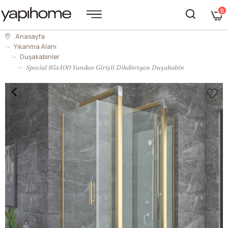
0
Anasayfa
Yıkanma Alanı
Duşakabinler
Special 85x100 Yandan Girişli Dikdörtgen Duşakabin