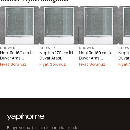
SHOWER
SHOWER
SHOWER
SHOW
Neptün 160 cm İki
Neptün 170 cm İki
Neptün 180 cm İki
Neptü
Duvar Arası
Duvar Arası
Duvar Arası
Duvar
Duşakabin
Duşakabin
Duşakabin
Duşak
Fiyat Sorunuz
Fiyat Sorunuz
Fiyat Sorunuz
Fiyat
Banyo ve mutfak için tüm markalar tek