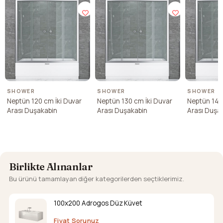
SHOWER
SHOWER
SHOWER
Neptün 120 cm İki Duvar
Neptün 130 cm İki Duvar
Neptün 140
Arası Duşakabin
Arası Duşakabin
Arası Duşa
Birlikte Alınanlar
Bu ürünü tamamlayan diğer kategorilerden seçtiklerimiz.
100x200 Adrogos Düz Küvet
Fiyat Sorunuz