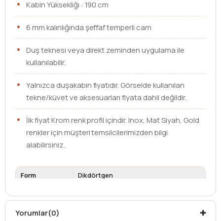
Kabin Yüksekliği : 190 cm
6 mm kalınlığında şeffaf temperli cam
Duş teknesi veya direkt zeminden uygulama ile
kullanılabilir.
Yalnızca duşakabin fiyatıdır. Görselde kullanılan
tekne/küvet ve aksesuarları fiyata dahil değildir.
İlk fiyat Krom renk profil içindir. Inox, Mat Siyah, Gold
renkler için müşteri temsilcilerimizden bilgi
alabilirsiniz.
Form
Dikdörtgen
Ebat
85 x 100
Cam Kalınlığı
6 mm
Yorumlar
(0)