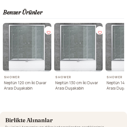
Benzer Ürünler
SHOWER
SHOWER
SHOWER
Neptün 120 cm İki Duvar
Neptün 130 cm İki Duvar
Neptün 140
Arası Duşakabin
Arası Duşakabin
Arası Duşa
Birlikte Alınanlar