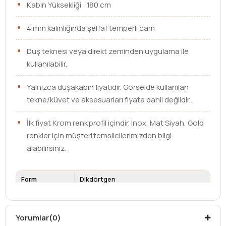
Kabin Yüksekliği : 180 cm
4 mm kalınlığında şeffaf temperli cam
Duş teknesi veya direkt zeminden uygulama ile
kullanılabilir.
Yalnızca duşakabin fiyatıdır. Görselde kullanılan
tekne/küvet ve aksesuarları fiyata dahil değildir.
İlk fiyat Krom renk profil içindir. Inox, Mat Siyah, Gold
renkler için müşteri temsilcilerimizden bilgi
alabilirsiniz.
Form
Dikdörtgen
Ebat
90 x 100
Cam Kalınlığı
4 mm
Yorumlar
(0)