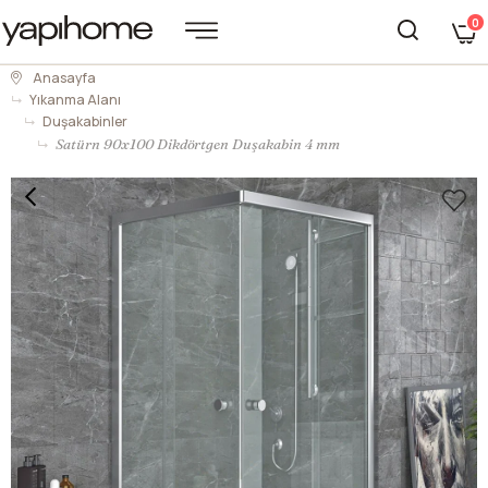
0
Anasayfa
Yıkanma Alanı
Duşakabinler
Satürn 90x100 Dikdörtgen Duşakabin 4 mm