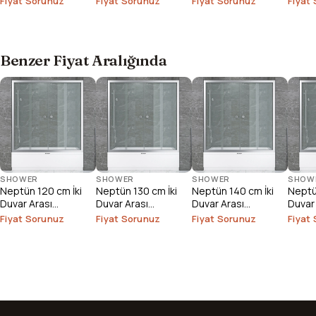
Fiyat Sorunuz
Fiyat Sorunuz
Fiyat Sorunuz
Fiyat
Benzer Fiyat Aralığında
SHOWER
SHOWER
SHOWER
SHOW
Neptün 120 cm İki
Neptün 130 cm İki
Neptün 140 cm İki
Neptü
Duvar Arası
Duvar Arası
Duvar Arası
Duvar
Duşakabin
Duşakabin
Duşakabin
Duşak
Fiyat Sorunuz
Fiyat Sorunuz
Fiyat Sorunuz
Fiyat