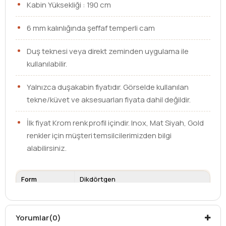
Kabin Yüksekliği : 190 cm
6 mm kalınlığında şeffaf temperli cam
Duş teknesi veya direkt zeminden uygulama ile
kullanılabilir.
Yalnızca duşakabin fiyatıdır. Görselde kullanılan
tekne/küvet ve aksesuarları fiyata dahil değildir.
İlk fiyat Krom renk profil içindir. Inox, Mat Siyah, Gold
renkler için müşteri temsilcilerimizden bilgi
alabilirsiniz.
Form
Dikdörtgen
Ebat
80 x 170
Cam Kalınlığı
6 mm
Yorumlar
(0)