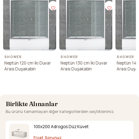
SHOWER
SHOWER
SHOWER
Neptün 120 cm İki Duvar
Neptün 130 cm İki Duvar
Neptün 140
Arası Duşakabin
Arası Duşakabin
Arası Duşa
Birlikte Alınanlar
Bu ürünü tamamlayan diğer kategorilerden seçtiklerimiz.
100x200 Adrogos Düz Küvet
Fiyat Sorunuz