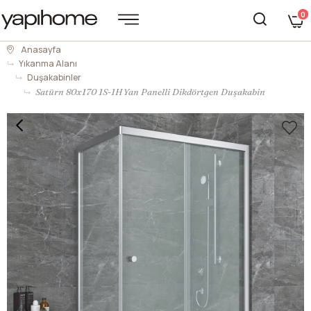
0
Anasayfa
Yıkanma Alanı
Duşakabinler
Satürn 80x170 1S-1H Yan Panelli Dikdörtgen Duşakabin