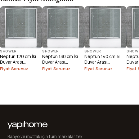
SHOWER
SHOWER
SHOWER
SHOW
Neptün 120 cm İki
Neptün 130 cm İki
Neptün 140 cm İki
Neptü
Duvar Arası
Duvar Arası
Duvar Arası
Duvar
Duşakabin
Duşakabin
Duşakabin
Duşak
Fiyat Sorunuz
Fiyat Sorunuz
Fiyat Sorunuz
Fiyat
Banyo ve mutfak için tüm markalar tek