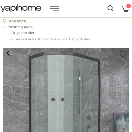
0
Anasayfa
Yıkanma Alanı
Duşakabinler
Satürn 80x100 2S-2H Asimetrik Duşakabin