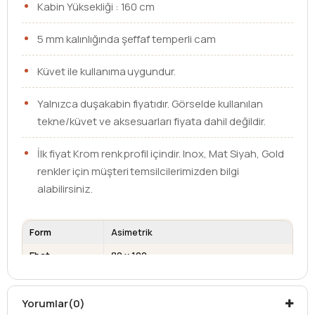
Kabin Yüksekliği : 160 cm
5 mm kalınlığında şeffaf temperli cam
Küvet ile kullanıma uygundur.
Yalnızca duşakabin fiyatıdır. Görselde kullanılan
tekne/küvet ve aksesuarları fiyata dahil değildir.
İlk fiyat Krom renk profil içindir. Inox, Mat Siyah, Gold
renkler için müşteri temsilcilerimizden bilgi
alabilirsiniz.
Form
Asimetrik
Ebat
80 x 100
Cam Kalınlığı
5 mm
Kullanım Alanı
Küvet üzeri
Yorumlar
(0)