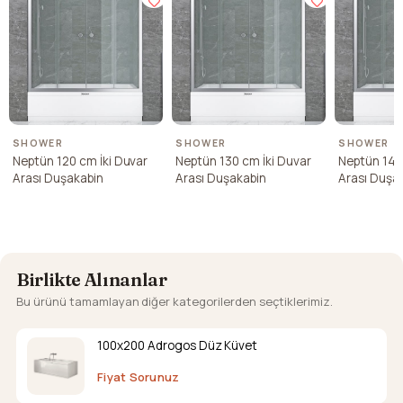
SHOWER
SHOWER
SHOWER
Neptün 120 cm İki Duvar
Neptün 130 cm İki Duvar
Neptün 140
Arası Duşakabin
Arası Duşakabin
Arası Duşa
Birlikte Alınanlar
Bu ürünü tamamlayan diğer kategorilerden seçtiklerimiz.
100x200 Adrogos Düz Küvet
Fiyat Sorunuz