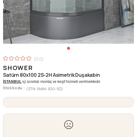
0.0
SHOWER
Satürn 80x100 2S-2H Asimetrik Duşakabin
İSTANBUL
içi ücretsiz montaj ve keşif hizmeti verilmektedir.
Stok Kodu
(STN-5MM-920-SĞ)