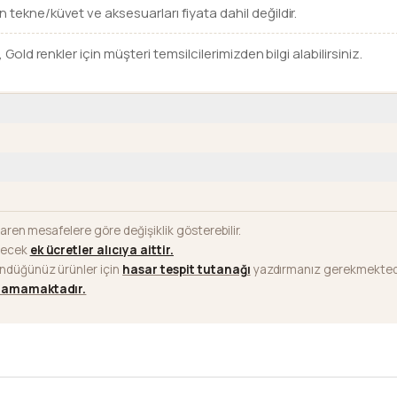
n tekne/küvet ve aksesuarları fiyata dahil değildir.
, Gold renkler için müşteri temsilcilerimizden bilgi alabilirsiniz.
baren mesafelere göre değişiklik gösterebilir.
ilecek
ek ücretler alıcıya aittir
.
ündüğünüz ürünler için
hasar tespit tutanağı
yazdırmanız gerekmektedi
ılamamaktadır.