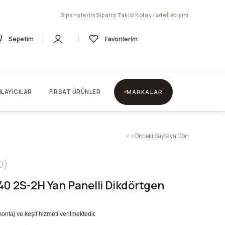
Siparişlerim
Sipariş Takibi
Kolay İade
İletişim
Sepetim
Favorilerim
LAYICILAR
FIRSAT ÜRÜNLER
MARKALAR
< < Önceki Sayfaya Dön
0
40 2S-2H Yan Panelli Dikdörtgen
montaj ve keşif hizmeti verilmektedir.