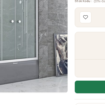
Stok Kodu
(STN-5