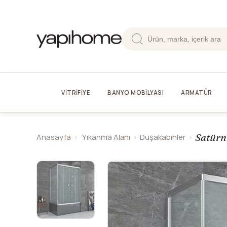
VİTRİFİYE
BANYO MOBİLYASI
ARMATÜR
Satürn
Anasayfa
Yıkanma Alanı
Duşakabinler