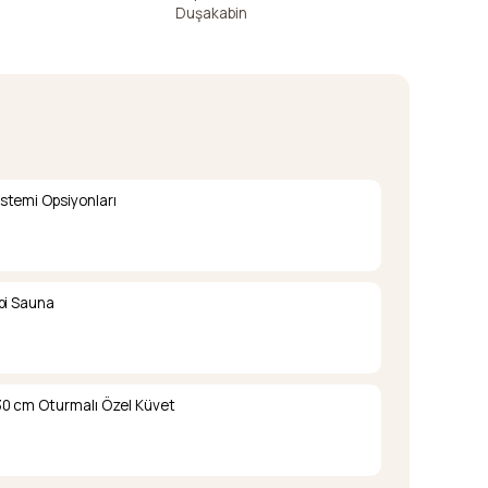
Duşakabin
Duşak
stemi Opsiyonları
pi Sauna
0 cm Oturmalı Özel Küvet