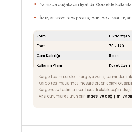
Yalnızca duşakabin fiyatıdır. Görselde kullanıla
İlk fiyat Krom renk profil içindir. Inox, Mat Siyah
Form
Dikdörtgen
Ebat
70 x 140
Cam Kalınlığı
5 mm
Kullanım Alanı
Küvet üzeri
Kargo teslim süreleri, kargoya veriliş tarihinden iti
Kargo teslimatlarında mesafelerden dolayı oluşab
Kargonuzu teslim alırken hasarlı olabileceğini düş
Aksi durumlarda ürünlerin
iadesi ve değişimi yap