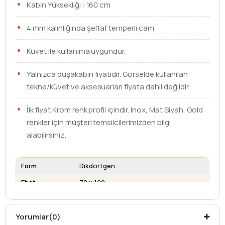
Kabin Yüksekliği : 160 cm
4 mm kalınlığında şeffaf temperli cam
Küvet ile kullanıma uygundur.
Yalnızca duşakabin fiyatıdır. Görselde kullanılan
tekne/küvet ve aksesuarları fiyata dahil değildir.
İlk fiyat Krom renk profil içindir. Inox, Mat Siyah, Gold
renkler için müşteri temsilcilerimizden bilgi
alabilirsiniz.
Form
Dikdörtgen
Ebat
70 x 120
Cam Kalınlığı
4 mm
Kullanım Alanı
Küvet üzeri
Yorumlar
(0)