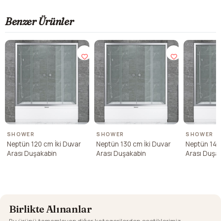
Benzer Ürünler
SHOWER
SHOWER
SHOWER
Neptün 120 cm İki Duvar
Neptün 130 cm İki Duvar
Neptün 140
Arası Duşakabin
Arası Duşakabin
Arası Duşa
Birlikte Alınanlar