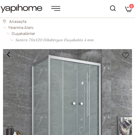
0
Anasayfa
Yıkanma Alanı
Duşakabinler
Satürn 70x120 Dikdörtgen Duşakabin 4 mm