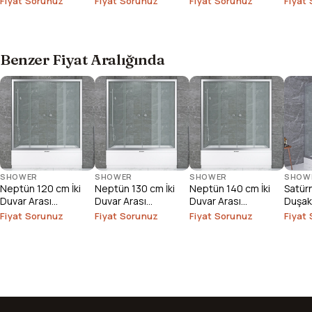
Fiyat Sorunuz
Fiyat Sorunuz
Fiyat Sorunuz
Fiyat
Benzer Fiyat Aralığında
SHOWER
SHOWER
SHOWER
SHOW
Neptün 120 cm İki
Neptün 130 cm İki
Neptün 140 cm İki
Satür
Duvar Arası
Duvar Arası
Duvar Arası
Duşak
Duşakabin
Duşakabin
Duşakabin
Fiyat Sorunuz
Fiyat Sorunuz
Fiyat Sorunuz
Fiyat