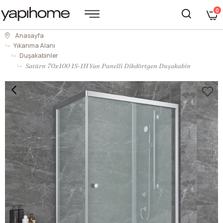
0
Anasayfa
Yıkanma Alanı
Duşakabinler
Satürn 70x100 1S-1H Yan Panelli Dikdörtgen Duşakabin