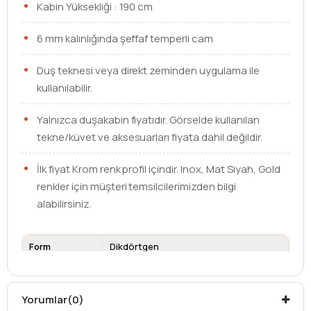
Kabin Yüksekliği : 190 cm
6 mm kalınlığında şeffaf temperli cam
Duş teknesi veya direkt zeminden uygulama ile
kullanılabilir.
Yalnızca duşakabin fiyatıdır. Görselde kullanılan
tekne/küvet ve aksesuarları fiyata dahil değildir.
İlk fiyat Krom renk profil içindir. Inox, Mat Siyah, Gold
renkler için müşteri temsilcilerimizden bilgi
alabilirsiniz.
Form
Dikdörtgen
Ebat
70 x 100
Cam Kalınlığı
6 mm
Yorumlar
(0)