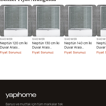
SHOWER
SHOWER
SHOWER
SHOW
Neptün 120 cm İki
Neptün 130 cm İki
Neptün 140 cm İki
Neptü
Duvar Arası
Duvar Arası
Duvar Arası
Duvar
Duşakabin
Duşakabin
Duşakabin
Duşak
Fiyat Sorunuz
Fiyat Sorunuz
Fiyat Sorunuz
Fiyat
Banyo ve mutfak için tüm markalar tek