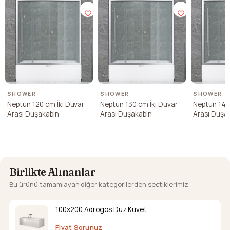
SHOWER
SHOWER
SHOWER
Neptün 120 cm İki Duvar
Neptün 130 cm İki Duvar
Neptün 140
Arası Duşakabin
Arası Duşakabin
Arası Duşa
Birlikte Alınanlar
Bu ürünü tamamlayan diğer kategorilerden seçtiklerimiz.
100x200 Adrogos Düz Küvet
Fiyat Sorunuz