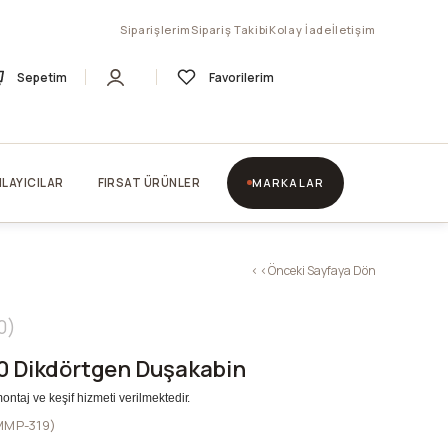
Siparişlerim
Sipariş Takibi
Kolay İade
İletişim
Sepetim
Favorilerim
LAYICILAR
FIRSAT ÜRÜNLER
MARKALAR
< < Önceki Sayfaya Dön
0
0 Dikdörtgen Duşakabin
montaj ve keşif hizmeti verilmektedir.
MMP-319)