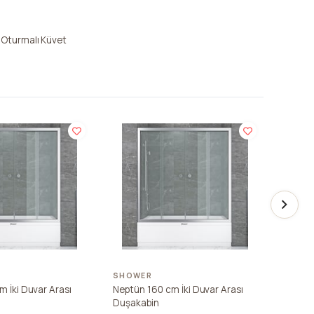
Oturmalı Küvet
SHOWER
SHOW
m İki Duvar Arası
Neptün 160 cm İki Duvar Arası
Neptün
Duşakabin
Duşak