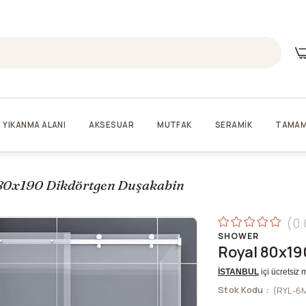
YIKANMA ALANI
AKSESUAR
MUTFAK
SERAMİK
TAMAM
80x190 Dikdörtgen Duşakabin
0.
SHOWER
Royal 80x19
İSTANBUL
içi ücretsiz 
Stok Kodu
(RYL-6