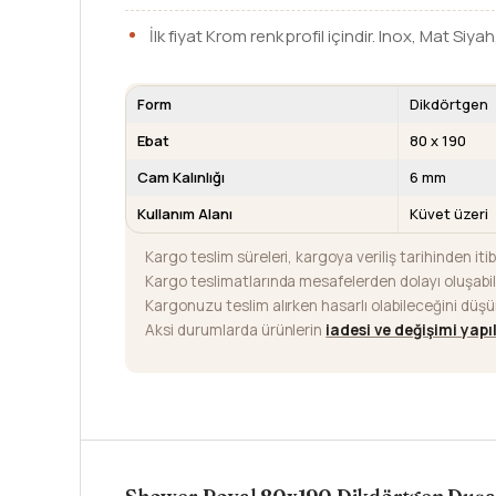
İlk fiyat Krom renk profil içindir. Inox, Mat Siyah
Form
Dikdörtgen
Ebat
80 x 190
Cam Kalınlığı
6 mm
Kullanım Alanı
Küvet üzeri
Kargo teslim süreleri, kargoya veriliş tarihinden iti
Kargo teslimatlarında mesafelerden dolayı oluşab
Kargonuzu teslim alırken hasarlı olabileceğini düş
Aksi durumlarda ürünlerin
iadesi ve değişimi yap