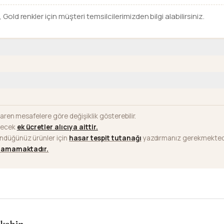
, Gold renkler için müşteri temsilcilerimizden bilgi alabilirsiniz.
baren mesafelere göre değişiklik gösterebilir.
ilecek
ek ücretler alıcıya aittir
.
ündüğünüz ürünler için
hasar tespit tutanağı
yazdırmanız gerekmektedi
ılamamaktadır.