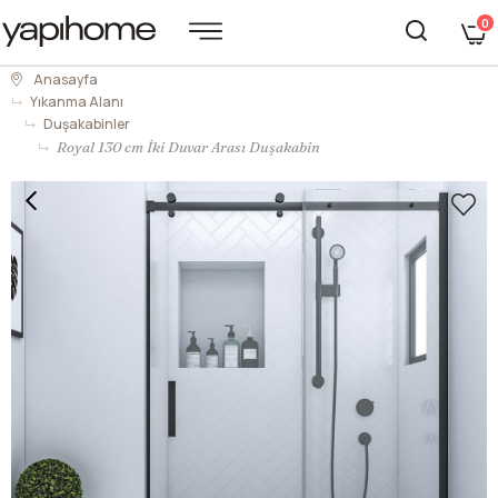
0
Anasayfa
Yıkanma Alanı
Duşakabinler
Royal 130 cm İki Duvar Arası Duşakabin