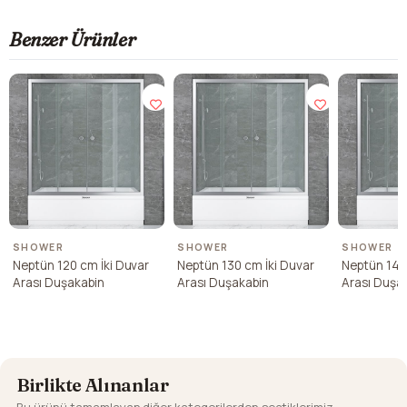
Benzer Ürünler
SHOWER
SHOWER
SHOWER
Neptün 120 cm İki Duvar
Neptün 130 cm İki Duvar
Neptün 140
Arası Duşakabin
Arası Duşakabin
Arası Duşa
Birlikte Alınanlar