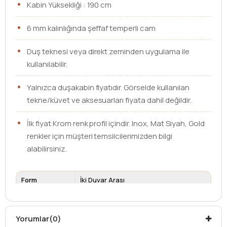
Kabin Yüksekliği : 190 cm
6 mm kalınlığında şeffaf temperli cam
Duş teknesi veya direkt zeminden uygulama ile
kullanılabilir.
Yalnızca duşakabin fiyatıdır. Görselde kullanılan
tekne/küvet ve aksesuarları fiyata dahil değildir.
İlk fiyat Krom renk profil içindir. Inox, Mat Siyah, Gold
renkler için müşteri temsilcilerimizden bilgi
alabilirsiniz.
Form
İki Duvar Arası
Ebat
130 cm
Cam Kalınlığı
6 mm
Yorumlar
(0)