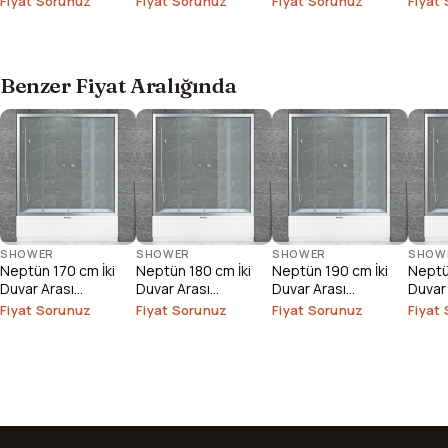
Fiyat Sorunuz
Fiyat Sorunuz
Fiyat Sorunuz
Fiyat
Benzer Fiyat Aralığında
SHOWER
SHOWER
SHOWER
SHOW
Neptün 170 cm İki
Neptün 180 cm İki
Neptün 190 cm İki
Neptü
Duvar Arası
Duvar Arası
Duvar Arası
Duvar
Duşakabin
Duşakabin
Duşakabin
Duşak
Fiyat Sorunuz
Fiyat Sorunuz
Fiyat Sorunuz
Fiyat