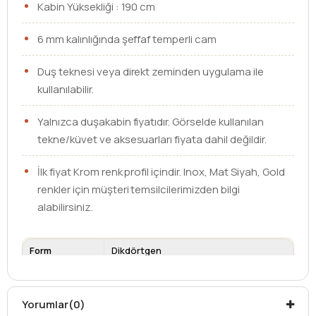
Kabin Yüksekliği : 190 cm
6 mm kalınlığında şeffaf temperli cam
Duş teknesi veya direkt zeminden uygulama ile
kullanılabilir.
Yalnızca duşakabin fiyatıdır. Görselde kullanılan
tekne/küvet ve aksesuarları fiyata dahil değildir.
İlk fiyat Krom renk profil içindir. Inox, Mat Siyah, Gold
renkler için müşteri temsilcilerimizden bilgi
alabilirsiniz.
Form
Dikdörtgen
Ebat
75 x 110
Cam Kalınlığı
6 mm
Yorumlar
(0)