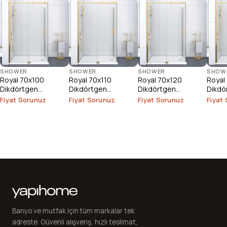
SHOWER
SHOWER
SHOWER
SHOW
Royal 70x100
Royal 70x110
Royal 70x120
Royal
Dikdörtgen
Dikdörtgen
Dikdörtgen
Dikdö
Duşakabin
Duşakabin
Duşakabin
Duşak
Fiyat Sorunuz
Fiyat Sorunuz
Fiyat Sorunuz
Fiyat
Banyo ve mutfak için tüm markalar tek
adreste. Güvenli alışveriş, hızlı teslimat,