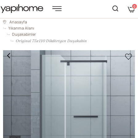
0
Anasayfa
Yıkanma Alanı
Duşakabinler
Original 75x110 Dikdörtgen Duşakabin