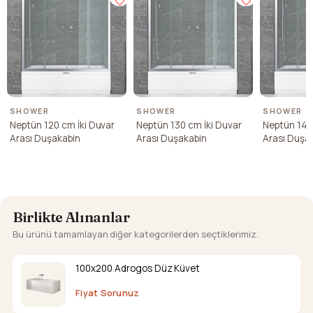
SHOWER
SHOWER
SHOWER
Neptün 120 cm İki Duvar
Neptün 130 cm İki Duvar
Neptün 140
Arası Duşakabin
Arası Duşakabin
Arası Duşa
Birlikte Alınanlar
Bu ürünü tamamlayan diğer kategorilerden seçtiklerimiz.
100x200 Adrogos Düz Küvet
Fiyat Sorunuz