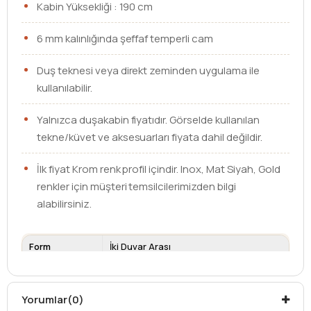
Kabin Yüksekliği : 190 cm
6 mm kalınlığında şeffaf temperli cam
Duş teknesi veya direkt zeminden uygulama ile
kullanılabilir.
Yalnızca duşakabin fiyatıdır. Görselde kullanılan
tekne/küvet ve aksesuarları fiyata dahil değildir.
İlk fiyat Krom renk profil içindir. Inox, Mat Siyah, Gold
renkler için müşteri temsilcilerimizden bilgi
alabilirsiniz.
Form
İki Duvar Arası
Ebat
140 cm
Cam Kalınlığı
6 mm
Yorumlar
(0)