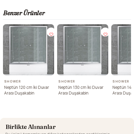
Benzer Ürünler
SHOWER
SHOWER
SHOWER
Neptün 120 cm İki Duvar
Neptün 130 cm İki Duvar
Neptün 140
Arası Duşakabin
Arası Duşakabin
Arası Duşa
Birlikte Alınanlar