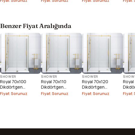
Fiyat Sorunuz
Fiyat Sorunuz
Fiyat Sorunuz
Fiyat
Benzer Fiyat Aralığında
SHOWER
SHOWER
SHOWER
SHOW
Royal 70x100
Royal 70x110
Royal 70x120
Royal
Dikdörtgen
Dikdörtgen
Dikdörtgen
Dikdö
Duşakabin
Duşakabin
Duşakabin
Duşak
Fiyat Sorunuz
Fiyat Sorunuz
Fiyat Sorunuz
Fiyat