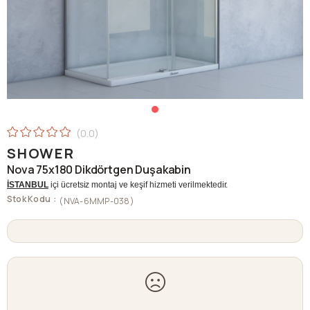
0.0
SHOWER
Nova 75x180 Dikdörtgen Duşakabin
İSTANBUL
içi ücretsiz montaj ve keşif hizmeti verilmektedir.
Stok Kodu
(NVA-6MMP-038)