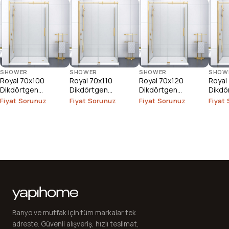
SHOWER
SHOWER
SHOWER
SHOW
Royal 70x100
Royal 70x110
Royal 70x120
Royal
Dikdörtgen
Dikdörtgen
Dikdörtgen
Dikdö
Duşakabin
Duşakabin
Duşakabin
Duşak
Fiyat Sorunuz
Fiyat Sorunuz
Fiyat Sorunuz
Fiyat
Banyo ve mutfak için tüm markalar tek
adreste. Güvenli alışveriş, hızlı teslimat,