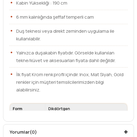
Kabin Yüksekliği : 190 cm
6 mm kalınlığında şeffaf temperli cam
Duş teknesi veya direkt zeminden uygulama ile
kullanılabilir.
Yalnızca duşakabin fiyatıdır. Görselde kullanılan
tekne/küvet ve aksesuarları fiyata dahil değildir.
İlk fiyat Krom renk profil içindir. Inox, Mat Siyah, Gold
renkler için müşteri temsilcilerimizden bilgi
alabilirsiniz.
Form
Dikdörtgen
Ebat
75 x 180
Cam Kalınlığı
6 mm
Yorumlar
(0)