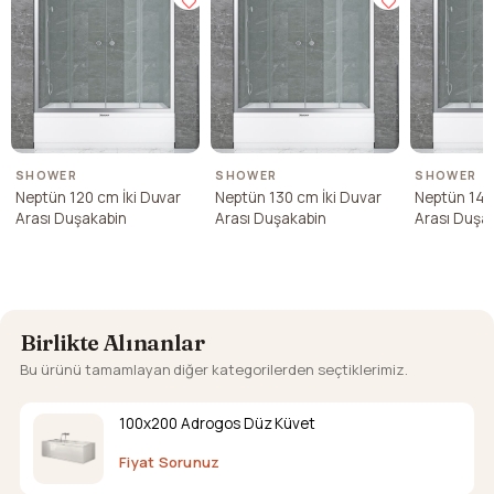
SHOWER
SHOWER
SHOWER
Neptün 120 cm İki Duvar
Neptün 130 cm İki Duvar
Neptün 140
Arası Duşakabin
Arası Duşakabin
Arası Duşa
Birlikte Alınanlar
Bu ürünü tamamlayan diğer kategorilerden seçtiklerimiz.
100x200 Adrogos Düz Küvet
Fiyat Sorunuz