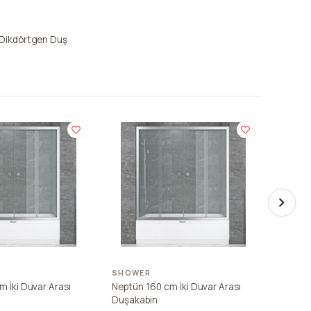
 Dikdörtgen Duş
SHOWER
SHOW
m İki Duvar Arası
Neptün 160 cm İki Duvar Arası
Neptün
Duşakabin
Duşak