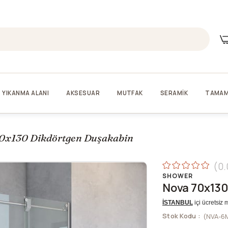
YIKANMA ALANI
AKSESUAR
MUTFAK
SERAMİK
TAMAM
0x130 Dikdörtgen Duşakabin
0.
SHOWER
Nova 70x130
İSTANBUL
içi ücretsiz 
Stok Kodu
(NVA-6