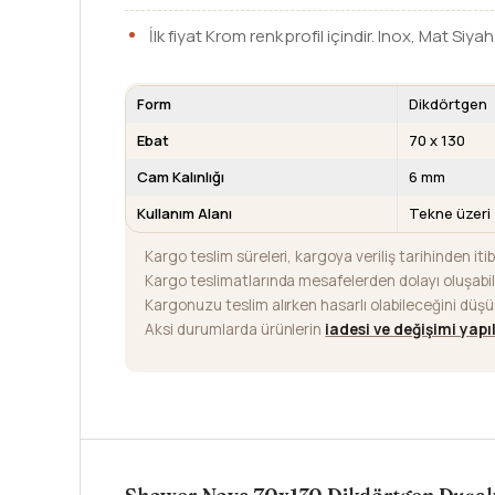
İlk fiyat Krom renk profil içindir. Inox, Mat Siyah
Form
Dikdörtgen
Ebat
70 x 130
Cam Kalınlığı
6 mm
Kullanım Alanı
Tekne üzeri
Kargo teslim süreleri, kargoya veriliş tarihinden iti
Kargo teslimatlarında mesafelerden dolayı oluşab
Kargonuzu teslim alırken hasarlı olabileceğini düş
Aksi durumlarda ürünlerin
iadesi ve değişimi yap