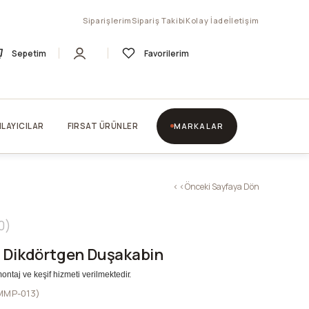
Siparişlerim
Sipariş Takibi
Kolay İade
İletişim
Sepetim
Favorilerim
LAYICILAR
FIRSAT ÜRÜNLER
MARKALAR
< < Önceki Sayfaya Dön
0
 Dikdörtgen Duşakabin
montaj ve keşif hizmeti verilmektedir.
MMP-013)