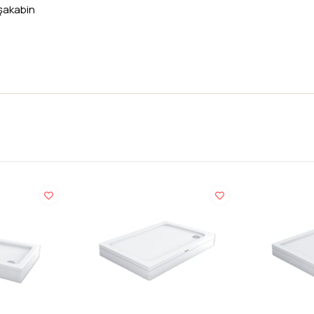
şakabin