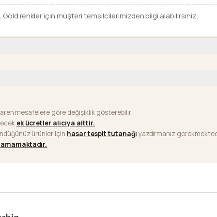
, Gold renkler için müşteri temsilcilerimizden bilgi alabilirsiniz.
baren mesafelere göre değişiklik gösterebilir.
ilecek
ek ücretler alıcıya aittir
.
ündüğünüz ürünler için
hasar tespit tutanağı
yazdırmanız gerekmektedi
ılamamaktadır.