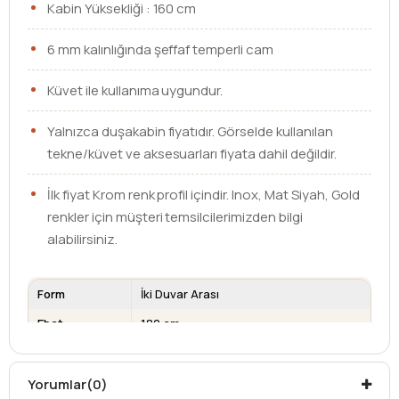
Kabin Yüksekliği : 160 cm
6 mm kalınlığında şeffaf temperli cam
Küvet ile kullanıma uygundur.
Yalnızca duşakabin fiyatıdır. Görselde kullanılan
tekne/küvet ve aksesuarları fiyata dahil değildir.
İlk fiyat Krom renk profil içindir. Inox, Mat Siyah, Gold
renkler için müşteri temsilcilerimizden bilgi
alabilirsiniz.
Form
İki Duvar Arası
Ebat
180 cm
Cam Kalınlığı
6 mm
Kullanım Alanı
Küvet üzeri
Yorumlar
(0)