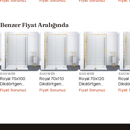
Fiyat Sorunuz
Fiyat Sorunuz
Fiyat Sorunuz
Fiyat
Benzer Fiyat Aralığında
SHOWER
SHOWER
SHOWER
SHOW
Royal 70x100
Royal 70x110
Royal 70x120
Royal
Dikdörtgen
Dikdörtgen
Dikdörtgen
Dikdö
Duşakabin
Duşakabin
Duşakabin
Duşak
Fiyat Sorunuz
Fiyat Sorunuz
Fiyat Sorunuz
Fiyat