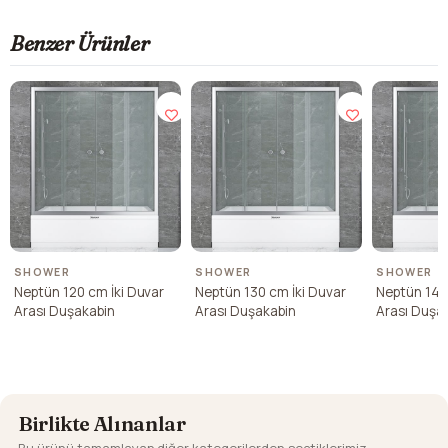
Benzer Ürünler
SHOWER
SHOWER
SHOWER
Neptün 120 cm İki Duvar
Neptün 130 cm İki Duvar
Neptün 140
Arası Duşakabin
Arası Duşakabin
Arası Duşa
Birlikte Alınanlar