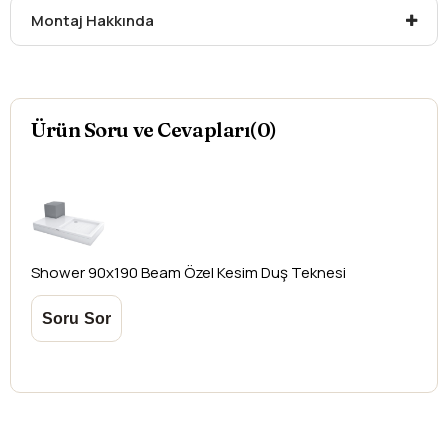
Montaj Hakkında
düşündüğünüz ürünler için
hasar tespit tutanağı
yazdırmanız gerekmektedir.
Aksi durumlarda ürünlerin
iadesi ve değişimi
yapılamamaktadır.
Ürün Soru ve Cevapları(0)
Shower
90x190 Beam Özel Kesim Duş Teknesi