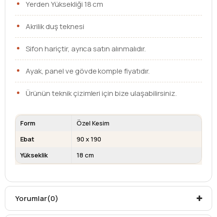
Yerden Yüksekliği 18 cm
Akrilik duş teknesi
Sifon hariçtir, ayrıca satın alınmalıdır.
Ayak, panel ve gövde komple fiyatıdır.
Ürünün teknik çizimleri için bize ulaşabilirsiniz.
Form
Özel Kesim
Ebat
90 x 190
Yükseklik
18 cm
Kargo teslim süreleri, kargoya veriliş tarihinden itibaren
mesafelere göre değişiklik gösterebilir.
Kargo teslimatlarında mesafelerden dolayı
Yorumlar
(0)
oluşabilecek
ek ücretler alıcıya aittir
.
Kargonuzu teslim alırken hasarlı olabileceğini