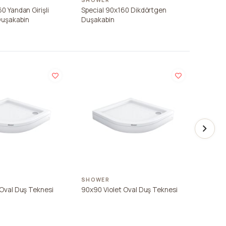
SHOWER
SHOW
0 Yandan Girişli
Special 90x160 Dikdörtgen
Specia
Duşakabin
Duşakabin
Duşak
SHOWER
SHOW
 Oval Duş Teknesi
90x90 Violet Oval Duş Teknesi
95x95 