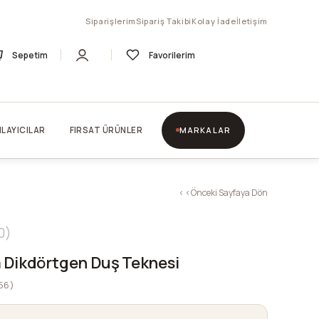
Siparişlerim
Sipariş Takibi
Kolay İade
İletişim
Sepetim
Favorilerim
LAYICILAR
FIRSAT ÜRÜNLER
MARKALAR
< < Önceki Sayfaya Dön
0
 Dikdörtgen Duş Teknesi
56)