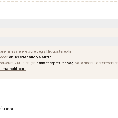
baren mesafelere göre değişiklik gösterebilir.
ilecek
ek ücretler alıcıya aittir
.
ündüğünüz ürünler için
hasar tespit tutanağı
yazdırmanız gerekmektedi
ılamamaktadır.
eknesi