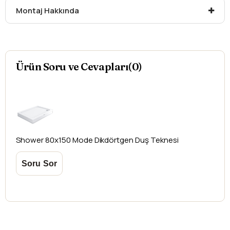
Montaj Hakkında
düşündüğünüz ürünler için
hasar tespit tutanağı
yazdırmanız gerekmektedir.
Aksi durumlarda ürünlerin
iadesi ve değişimi
yapılamamaktadır.
Ürün Soru ve Cevapları(0)
Shower
80x150 Mode Dikdörtgen Duş Teknesi