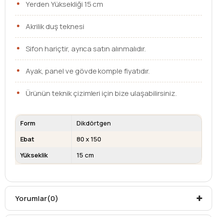
Yerden Yüksekliği 15 cm
Akrilik duş teknesi
Sifon hariçtir, ayrıca satın alınmalıdır.
Ayak, panel ve gövde komple fiyatıdır.
Ürünün teknik çizimleri için bize ulaşabilirsiniz.
Form
Dikdörtgen
Ebat
80 x 150
Yükseklik
15 cm
Kargo teslim süreleri, kargoya veriliş tarihinden itibaren
mesafelere göre değişiklik gösterebilir.
Kargo teslimatlarında mesafelerden dolayı
Yorumlar
(0)
oluşabilecek
ek ücretler alıcıya aittir
.
Kargonuzu teslim alırken hasarlı olabileceğini