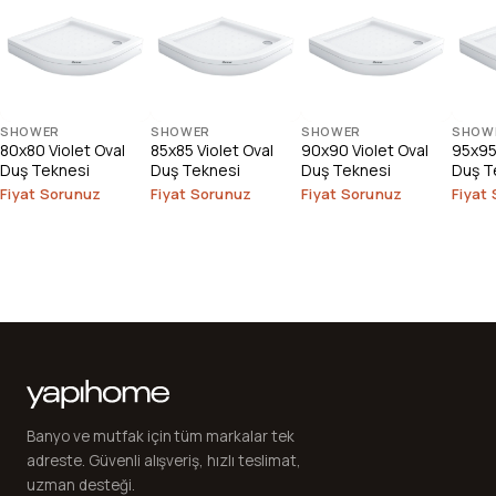
SHOWER
SHOWER
SHOWER
SHOW
80x80 Violet Oval
85x85 Violet Oval
90x90 Violet Oval
95x95 
Duş Teknesi
Duş Teknesi
Duş Teknesi
Duş T
Fiyat Sorunuz
Fiyat Sorunuz
Fiyat Sorunuz
Fiyat
Banyo ve mutfak için tüm markalar tek
adreste. Güvenli alışveriş, hızlı teslimat,
uzman desteği.