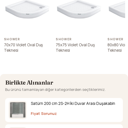
SHOWER
SHOWER
SHOWER
70x70 Violet Oval Duş
75x75 Violet Oval Duş
80x80 Viole
Teknesi
Teknesi
Teknesi
Birlikte Alınanlar
Bu ürünü tamamlayan diğer kategorilerden seçtiklerimiz.
Satürn 200 cm 2S-2H İki Duvar Arası Duşakabin
Fiyat Sorunuz