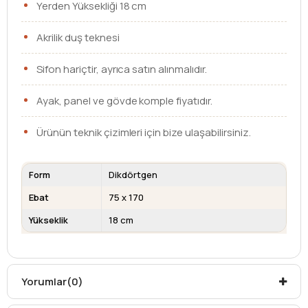
Yerden Yüksekliği 18 cm
Akrilik duş teknesi
Sifon hariçtir, ayrıca satın alınmalıdır.
Ayak, panel ve gövde komple fiyatıdır.
Ürünün teknik çizimleri için bize ulaşabilirsiniz.
Form
Dikdörtgen
Ebat
75 x 170
Yükseklik
18 cm
Kargo teslim süreleri, kargoya veriliş tarihinden itibaren
mesafelere göre değişiklik gösterebilir.
Kargo teslimatlarında mesafelerden dolayı
Yorumlar
(0)
oluşabilecek
ek ücretler alıcıya aittir
.
Kargonuzu teslim alırken hasarlı olabileceğini