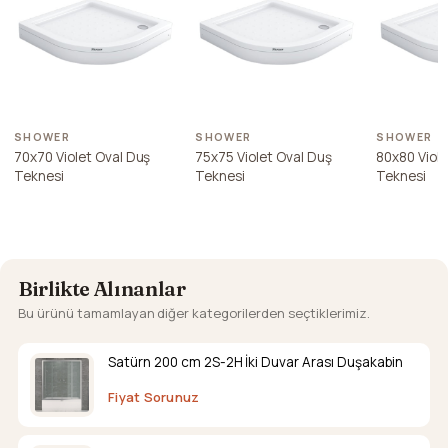
SHOWER
SHOWER
SHOWER
70x70 Violet Oval Duş
75x75 Violet Oval Duş
80x80 Viole
Teknesi
Teknesi
Teknesi
Birlikte Alınanlar
Bu ürünü tamamlayan diğer kategorilerden seçtiklerimiz.
Satürn 200 cm 2S-2H İki Duvar Arası Duşakabin
Fiyat Sorunuz