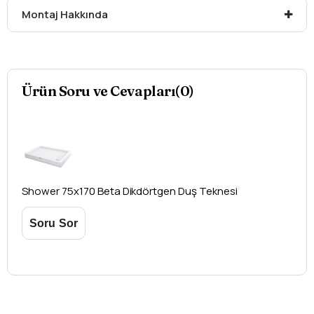
Montaj Hakkında
düşündüğünüz ürünler için
hasar tespit tutanağı
yazdırmanız gerekmektedir.
Aksi durumlarda ürünlerin
iadesi ve değişimi
yapılamamaktadır.
Ürün Soru ve Cevapları(0)
Shower
75x170 Beta Dikdörtgen Duş Teknesi