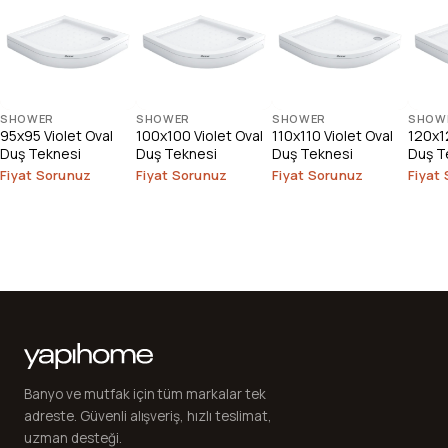
SHOWER
SHOWER
SHOWER
SHOW
95x95 Violet Oval
100x100 Violet Oval
110x110 Violet Oval
120x12
Duş Teknesi
Duş Teknesi
Duş Teknesi
Duş T
Fiyat Sorunuz
Fiyat Sorunuz
Fiyat Sorunuz
Fiyat
Banyo ve mutfak için tüm markalar tek
adreste. Güvenli alışveriş, hızlı teslimat,
uzman desteği.