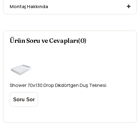
Montaj Hakkında
düşündüğünüz ürünler için
hasar tespit tutanağı
yazdırmanız gerekmektedir.
Aksi durumlarda ürünlerin
iadesi ve değişimi
yapılamamaktadır.
Ürün Soru ve Cevapları(0)
Shower
70x130 Drop Dikdörtgen Duş Teknesi