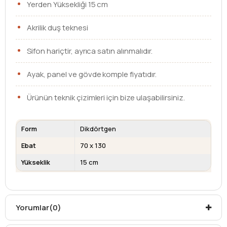
Yerden Yüksekliği 15 cm
Akrilik duş teknesi
Sifon hariçtir, ayrıca satın alınmalıdır.
Ayak, panel ve gövde komple fiyatıdır.
Ürünün teknik çizimleri için bize ulaşabilirsiniz.
Form
Dikdörtgen
Ebat
70 x 130
Yükseklik
15 cm
Kargo teslim süreleri, kargoya veriliş tarihinden itibaren
mesafelere göre değişiklik gösterebilir.
Kargo teslimatlarında mesafelerden dolayı
Yorumlar
(0)
oluşabilecek
ek ücretler alıcıya aittir
.
Kargonuzu teslim alırken hasarlı olabileceğini