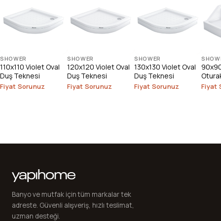
SHOWER
SHOWER
SHOWER
SHOW
110x110 Violet Oval
120x120 Violet Oval
130x130 Violet Oval
90x90
Duş Teknesi
Duş Teknesi
Duş Teknesi
Otura
Fiyat Sorunuz
Fiyat Sorunuz
Fiyat Sorunuz
Fiyat
Banyo ve mutfak için tüm markalar tek
adreste. Güvenli alışveriş, hızlı teslimat,
uzman desteği.