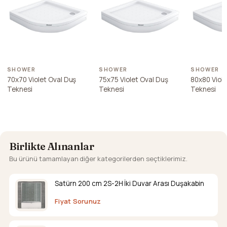
SHOWER
SHOWER
SHOWER
70x70 Violet Oval Duş
75x75 Violet Oval Duş
80x80 Viole
Teknesi
Teknesi
Teknesi
Birlikte Alınanlar
Bu ürünü tamamlayan diğer kategorilerden seçtiklerimiz.
Satürn 200 cm 2S-2H İki Duvar Arası Duşakabin
Fiyat Sorunuz