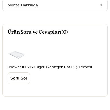
Montaj Hakkında
düşündüğünüz ürünler için
hasar tespit tutanağı
yazdırmanız gerekmektedir.
Aksi durumlarda ürünlerin
iadesi ve değişimi
yapılamamaktadır.
Ürün Soru ve Cevapları(0)
Shower
100x130 Rigel Dikdörtgen Flat Duş Teknesi