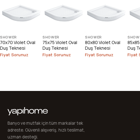
SHOWER
SHOWER
SHOWER
SHOW
70x70 Violet Oval
75x75 Violet Oval
80x80 Violet Oval
85x85 
Duş Teknesi
Duş Teknesi
Duş Teknesi
Duş T
Fiyat Sorunuz
Fiyat Sorunuz
Fiyat Sorunuz
Fiyat
Banyo ve mutfak için tüm markalar tek
adreste. Güvenli alışveriş, hızlı teslimat,
uzman desteği.