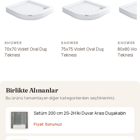
SHOWER
SHOWER
SHOWER
70x70 Violet Oval Duş
75x75 Violet Oval Duş
80x80 Viole
Teknesi
Teknesi
Teknesi
Birlikte Alınanlar
Bu ürünü tamamlayan diğer kategorilerden seçtiklerimiz.
Satürn 200 cm 2S-2H İki Duvar Arası Duşakabin
Fiyat Sorunuz