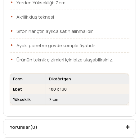
Yerden Yüksekliği: 7 cm
Akrilik duş teknesi
Sifon hariçtir, ayrıca satın alınmalıdır.
Ayak, panel ve gövde komple fiyatıdır.
Ürünün teknik çizimleri için bize ulaşabilirsiniz.
Form
Dikdörtgen
Ebat
100 x 130
Yükseklik
7 cm
Kargo teslim süreleri, kargoya veriliş tarihinden itibaren
mesafelere göre değişiklik gösterebilir.
Kargo teslimatlarında mesafelerden dolayı
Yorumlar
(0)
oluşabilecek
ek ücretler alıcıya aittir
.
Kargonuzu teslim alırken hasarlı olabileceğini