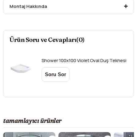
Montaj Hakkında
düşündüğünüz ürünler için
hasar tespit tutanağı
yazdırmanız gerekmektedir.
Aksi durumlarda ürünlerin
iadesi ve değişimi
yapılamamaktadır.
Ürün Soru ve Cevapları(0)
Shower
100x100 Violet Oval Duş Teknesi
tamamlayıcı ürünler