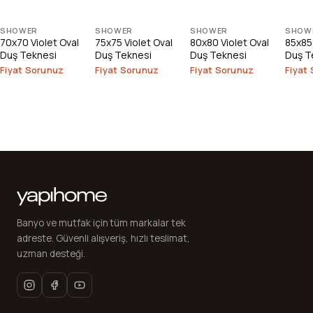
SHOWER
SHOWER
SHOWER
SHOW
70x70 Violet Oval
75x75 Violet Oval
80x80 Violet Oval
85x85 
Duş Teknesi
Duş Teknesi
Duş Teknesi
Duş T
Fiyat Sorunuz
Fiyat Sorunuz
Fiyat Sorunuz
Fiyat
Banyo ve mutfak için tüm markalar tek
adreste. Güvenli alışveriş, hızlı teslimat,
uzman desteği.