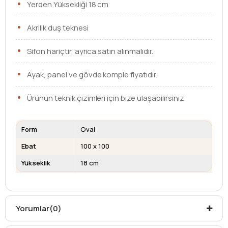
Yerden Yüksekliği 18 cm
Akrilik duş teknesi
Sifon hariçtir, ayrıca satın alınmalıdır.
Ayak, panel ve gövde komple fiyatıdır.
Ürünün teknik çizimleri için bize ulaşabilirsiniz.
Form
Oval
Ebat
100 x 100
Yükseklik
18 cm
Kargo teslim süreleri, kargoya veriliş tarihinden itibaren
mesafelere göre değişiklik gösterebilir.
Kargo teslimatlarında mesafelerden dolayı
Yorumlar
(0)
oluşabilecek
ek ücretler alıcıya aittir
.
Kargonuzu teslim alırken hasarlı olabileceğini