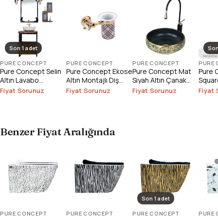
Son 1 adet
Son
PURE CONCEPT
PURE CONCEPT
PURE CONCEPT
PURE
Pure Concept Selin
Pure Concept Ekose
Pure Concept Mat
Pure 
Altın Lavabo
Altın Montajlı Diş
Siyah Altın Çanak
Square
Bataryası (Outlet)
Fırçalık
Lavabo
Çanak
Fiyat Sorunuz
Fiyat Sorunuz
Fiyat Sorunuz
Fiyat
Outlet
Benzer Fiyat Aralığında
Son 1 adet
PURE CONCEPT
PURE CONCEPT
PURE CONCEPT
PURE