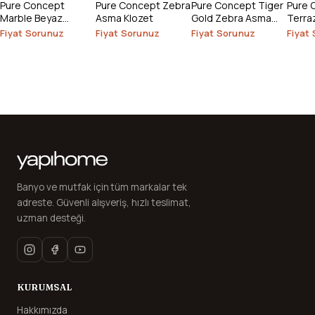
Pure Concept
Pure Concept Zebra
Pure Concept Tiger
Pure 
Marble Beyaz
Asma Klozet
Gold Zebra Asma
Terra
Gümüş Kanalsız
Klozet
Asma 
Fiyat Sorunuz
Fiyat Sorunuz
Fiyat Sorunuz
Fiyat
Asma Klozet
Banyo ve mutfak için tüm markalar tek
adreste. Güvenli alışveriş, hızlı teslimat,
uzman desteği.
KURUMSAL
Hakkımızda