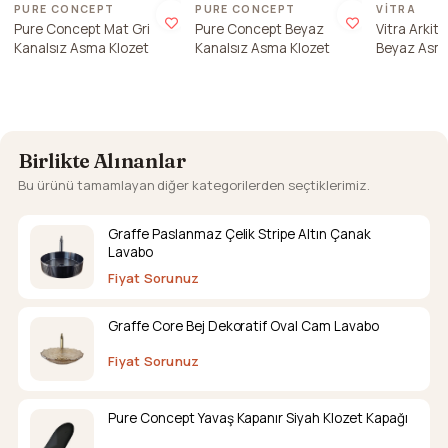
PURE CONCEPT
PURE CONCEPT
VITRA
Pure Concept Mat Gri
Pure Concept Beyaz
Vitra Arkit
Kanalsız Asma Klozet
Kanalsız Asma Klozet
Beyaz Asma
Birlikte Alınanlar
Bu ürünü tamamlayan diğer kategorilerden seçtiklerimiz.
Graffe Paslanmaz Çelik Stripe Altın Çanak
Lavabo
Fiyat Sorunuz
Graffe Core Bej Dekoratif Oval Cam Lavabo
Fiyat Sorunuz
Pure Concept Yavaş Kapanır Siyah Klozet Kapağı