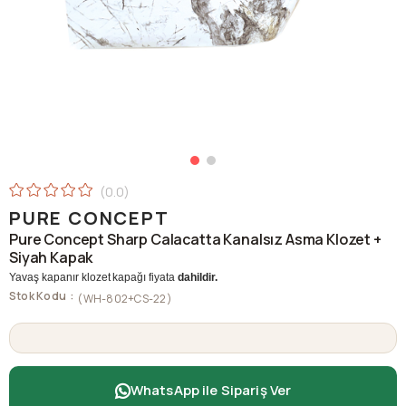
0.0
PURE CONCEPT
Pure Concept Sharp Calacatta Kanalsız Asma Klozet +
Siyah Kapak
Yavaş kapanır klozet kapağı fiyata
dahildir.
Stok Kodu
(WH-802+CS-22)
WhatsApp ile Sipariş Ver