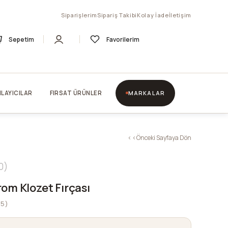
Siparişlerim
Sipariş Takibi
Kolay İade
İletişim
Sepetim
Favorilerim
LAYICILAR
FIRSAT ÜRÜNLER
MARKALAR
< < Önceki Sayfaya Dön
0
om Klozet Fırçası
15)