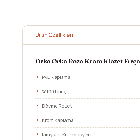
Ürün Özellikleri
Orka Orka Roza Krom Klozet Fırça
PVD Kaplama
%100 Pirinç
Dövme Rozet
Krom Kaplama
Kimyasal Kullanmayınız.