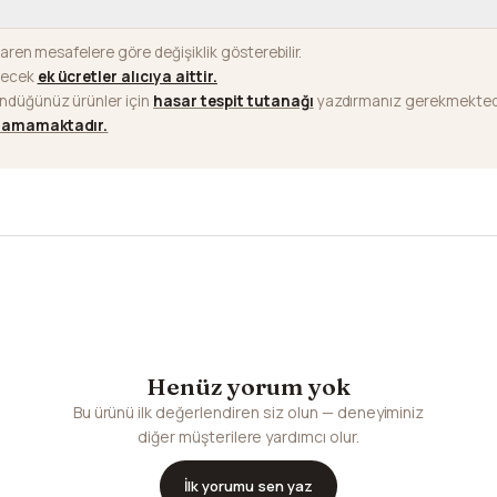
baren mesafelere göre değişiklik gösterebilir.
ilecek
ek ücretler alıcıya aittir
.
ündüğünüz ürünler için
hasar tespit tutanağı
yazdırmanız gerekmektedi
ılamamaktadır.
Henüz yorum yok
Bu ürünü ilk değerlendiren siz olun — deneyiminiz
diğer müşterilere yardımcı olur.
İlk yorumu sen yaz