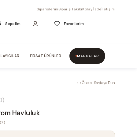
Siparişlerim
Sipariş Takibi
Kolay İade
İletişim
Sepetim
Favorilerim
LAYICILAR
FIRSAT ÜRÜNLER
MARKALAR
< < Önceki Sayfaya Dön
0
rom Havluluk
07)