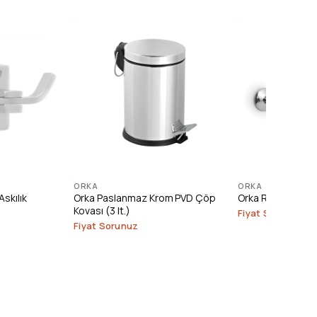
ORKA
ORKA
Askılık
Orka Paslanmaz Krom PVD Çöp
Orka Roza Krom 
Kovası (3 lt.)
Fiyat Sorunuz
Fiyat Sorunuz