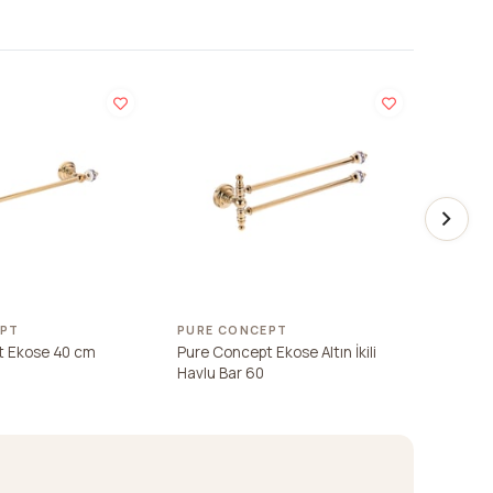
EPT
PURE CONCEPT
PURE 
t Ekose 40 cm
Pure Concept Ekose Altın İkili
Pure C
Havlu Bar 60
Havlul