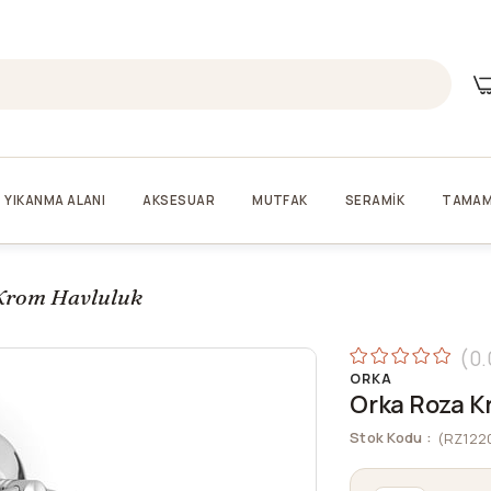
YIKANMA ALANI
AKSESUAR
MUTFAK
SERAMİK
TAMAM
Krom Havluluk
0.
ORKA
Orka Roza K
Stok Kodu
(RZ122