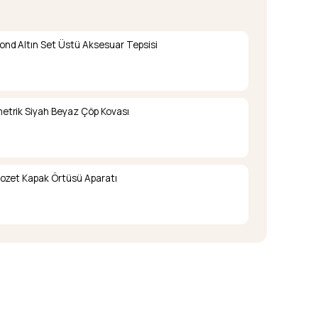
nd Altın Set Üstü Aksesuar Tepsisi
trik Siyah Beyaz Çöp Kovası
lozet Kapak Örtüsü Aparatı