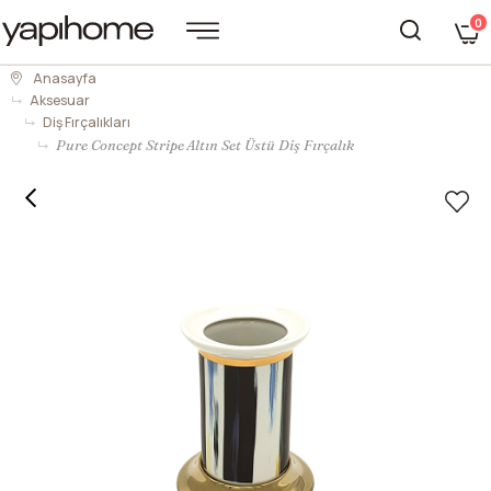
0
Anasayfa
Aksesuar
Diş Fırçalıkları
Pure Concept Stripe Altın Set Üstü Diş Fırçalık