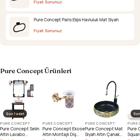
Fiyat Sorunuz
Pure Concept Paris Elips Havluluk Mat Siyah
Fiyat Sorunuz
Pure Concept Ürünleri
Son 1 adet
Son
PURE CONCEPT
PURE CONCEPT
PURE CONCEPT
PURE
Pure Concept Selin
Pure Concept Ekose
Pure Concept Mat
Pure 
Altın Lavabo
Altın Montajlı Diş
Siyah Altın Çanak
Square
Bataryası (Outlet)
Fırçalık
Lavabo
Çanak