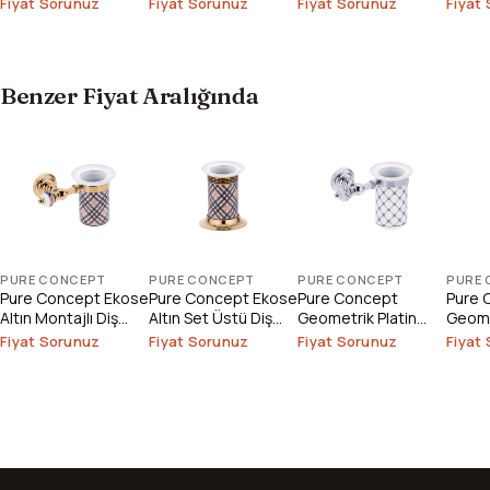
Fiyat Sorunuz
Fiyat Sorunuz
Fiyat Sorunuz
Fiyat
Outlet
Benzer Fiyat Aralığında
PURE CONCEPT
PURE CONCEPT
PURE CONCEPT
PURE
Pure Concept Ekose
Pure Concept Ekose
Pure Concept
Pure 
Altın Montajlı Diş
Altın Set Üstü Diş
Geometrik Platin
Geome
Fırçalık
Fırçalık
Beyaz Montajlı Diş
Altın 
Fiyat Sorunuz
Fiyat Sorunuz
Fiyat Sorunuz
Fiyat
Fırçalık
Fırçalı