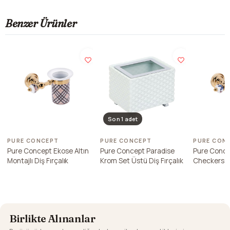
Benzer Ürünler
Son 1 adet
PURE CONCEPT
PURE CONCEPT
PURE CON
Pure Concept Ekose Altın
Pure Concept Paradise
Pure Conce
Montajlı Diş Fırçalık
Krom Set Üstü Diş Fırçalık
Checkers Al
Diş Fırçalık
Birlikte Alınanlar