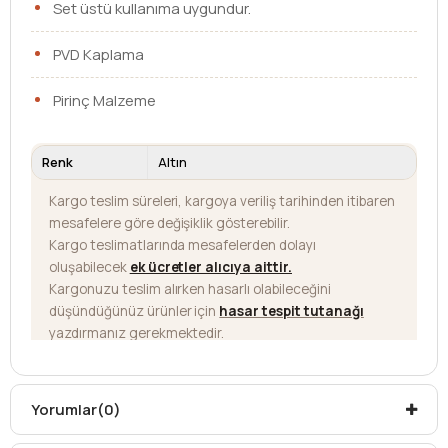
Set üstü kullanıma uygundur.
PVD Kaplama
Pirinç Malzeme
Renk
Altın
Kargo teslim süreleri, kargoya veriliş tarihinden itibaren
mesafelere göre değişiklik gösterebilir.
Kargo teslimatlarında mesafelerden dolayı
oluşabilecek
ek ücretler alıcıya aittir
.
Kargonuzu teslim alırken hasarlı olabileceğini
düşündüğünüz ürünler için
hasar tespit tutanağı
yazdırmanız gerekmektedir.
Aksi durumlarda ürünlerin
iadesi ve değişimi
yapılamamaktadır.
Yorumlar
(0)