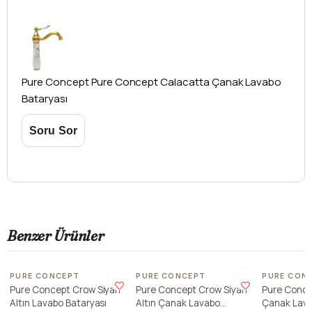
yapılamamaktadır.
Pure Concept
Pure Concept Calacatta Çanak Lavabo
Bataryası
Benzer Ürünler
Son 1 ade
PURE CONCEPT
PURE CONCEPT
PURE CON
Pure Concept Crow Siyah
Pure Concept Crow Siyah
Pure Conce
Altın Lavabo Bataryası
Altın Çanak Lavabo
Çanak Lava