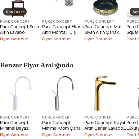
Son 1 adet
Son
PURE CONCEPT
PURE CONCEPT
PURE CONCEPT
PURE
Pure Concept Selin
Pure Concept Ekose
Pure Concept Mat
Pure 
Altın Lavabo
Altın Montajlı Diş
Siyah Altın Çanak
Square
Bataryası (Outlet)
Fırçalık
Lavabo
Çanak
Fiyat Sorunuz
Fiyat Sorunuz
Fiyat Sorunuz
Fiyat
Outlet
Benzer Fiyat Aralığında
PURE CONCEPT
PURE CONCEPT
PURE CONCEPT
PURE
Pure Concept
Pure Concept
Pure Concept Royal
Pure 
Minimal Beyaz
Minimal Krom Çanak
Altın Çanak Lavabo
Luxur
Çanak Lavabo
Lavabo Bataryası
Bataryası
Lavab
Fiyat Sorunuz
Fiyat Sorunuz
Fiyat Sorunuz
Fiyat