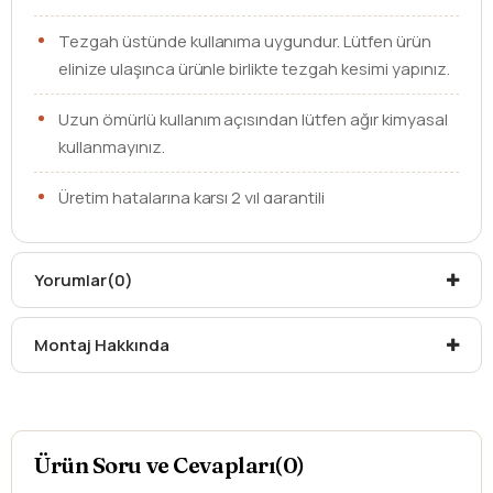
Tezgah üstünde kullanıma uygundur. Lütfen ürün
elinize ulaşınca ürünle birlikte tezgah kesimi yapınız.
Uzun ömürlü kullanım açısından lütfen ağır kimyasal
kullanmayınız.
Üretim hatalarına karşı 2 yıl garantili
Renk
Altın
Beyaz
Yorumlar
(0)
Kargo teslim süreleri, kargoya veriliş tarihinden itibaren
mesafelere göre değişiklik gösterebilir.
Montaj Hakkında
Kargo teslimatlarında mesafelerden dolayı
oluşabilecek
ek ücretler alıcıya aittir
.
Kargonuzu teslim alırken hasarlı olabileceğini
düşündüğünüz ürünler için
hasar tespit tutanağı
yazdırmanız gerekmektedir.
Ürün Soru ve Cevapları(0)
Aksi durumlarda ürünlerin
iadesi ve değişimi