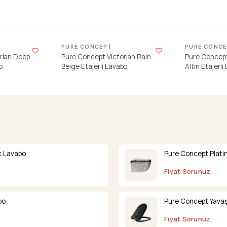
Son 2 adet
PURE CONCEPT
PURE CONC
rian Deep
Pure Concept Victorian Rain
Pure Concept
o
Beige Etajerli Lavabo
Altın Etajerli
.
k Lavabo
Pure Concept Platin
Fiyat Sorunuz
bo
Pure Concept Yavaş 
Fiyat Sorunuz