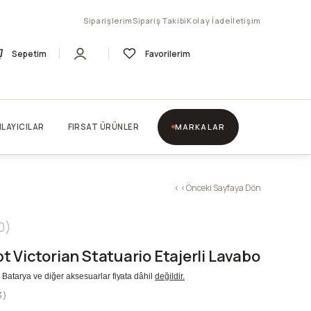
Siparişlerim
Sipariş Takibi
Kolay İade
İletişim
Sepetim
Favorilerim
LAYICILAR
FIRSAT ÜRÜNLER
MARKALAR
< < Önceki Sayfaya Dön
0
 Victorian Statuario Etajerli Lavabo
r. Batarya ve diğer aksesuarlar fiyata dâhil
değildir.
3)