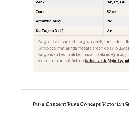
Renk
Beyaz
Gri
Ebat
82 cm
Armatür Deliği
Var
Su Taşma Deliği
Var
Kargo teslim süreleri, kargoya veriliş tarihinden iti
Kargo teslimatlarında mesafelerden dolayı oluşab
Kargonuzu teslim alırken hasarlı olabileceğini düş
Aksi durumlarda ürünlerin
iadesi ve değişimi yap
Pure Concept Pure Concept Victorian St