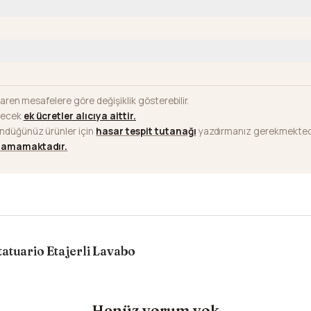
baren mesafelere göre değişiklik gösterebilir.
ilecek
ek ücretler alıcıya aittir
.
ündüğünüz ürünler için
hasar tespit tutanağı
yazdırmanız gerekmektedi
ılamamaktadır.
atuario Etajerli Lavabo
Henüz yorum yok