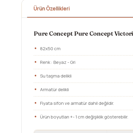
Ürün Özellikleri
Pure Concept Pure Concept Victori
82x50 cm
Renk : Beyaz - Gri
Su taşma delikli
Armatür delikli
Fiyata sifon ve armatür dahil değildir.
Ürün boyutları +- 1 cm değişiklik gösterebilir.