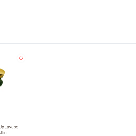
Up Lavabo
ltın