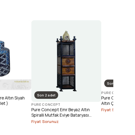
Son 1 adet
PURE CONCEPT
Son 2 adet
e Altın Siyah
Pure Concept Ele
let )
Altın Çanak Lava
PURE CONCEPT
(Outlet)
Pure Concept Emr Beyaz Altın
Fiyat Sorunuz
Spiralli Mutfak Eviye Bataryası
(Outlet)
Fiyat Sorunuz