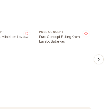
Son 
EPT
PURE CONCEPT
PURE 
 Mila Krom Lavabo
Pure Concept Fitting Krom
Pure C
Lavabo Bataryası
Tavand