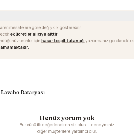
baren mesafelere göre değişiklik gösterebilir.
ilecek
ek ücretler alıcıya aittir
.
ündüğünüz ürünler için
hasar tespit tutanağı
yazdırmanız gerekmektedi
ılamamaktadır.
 Lavabo Bataryası
Henüz yorum yok
Bu ürünü ilk değerlendiren siz olun — deneyiminiz
diğer müşterilere yardımcı olur.