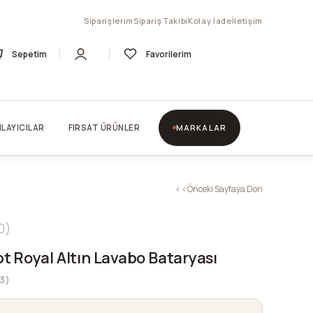
Siparişlerim
Sipariş Takibi
Kolay İade
İletişim
Sepetim
Favorilerim
LAYICILAR
FIRSAT ÜRÜNLER
MARKALAR
< < Önceki Sayfaya Dön
0
 Royal Altın Lavabo Bataryası
3)