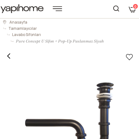
0
Anasayfa
Tamamlayıcılar
Lavabo Sifonları
Pure Concept U Sifon + Pop-Up Paslanmaz Siyah