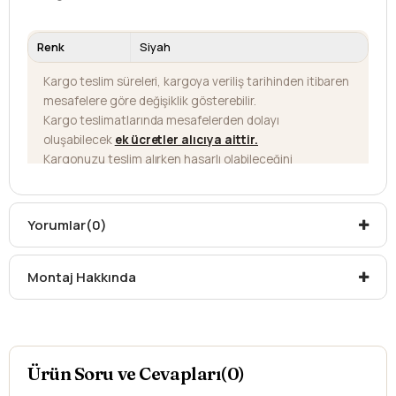
Renk
Siyah
Kargo teslim süreleri, kargoya veriliş tarihinden itibaren
mesafelere göre değişiklik gösterebilir.
Kargo teslimatlarında mesafelerden dolayı
oluşabilecek
ek ücretler alıcıya aittir
.
Kargonuzu teslim alırken hasarlı olabileceğini
düşündüğünüz ürünler için
hasar tespit tutanağı
yazdırmanız gerekmektedir.
Aksi durumlarda ürünlerin
iadesi ve değişimi
Yorumlar
(0)
yapılamamaktadır.
Montaj Hakkında
Ürün Soru ve Cevapları(0)