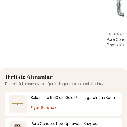
Gold
PURE CON
Pure Conce
Plastik Körü
Krom Pop-
Birlikte Alınanlar
Bu ürünü tamamlayan diğer kategorilerden seçtiklerimiz.
Sukar Line 6 60 cm Gold Plain Izgaralı Duş Kanalı
Fiyat Sorunuz
Pure Concept Pop-Up Lavabo Süzgeci -