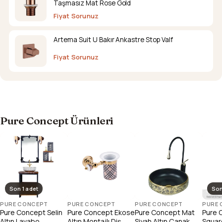
Taşmasız Mat Rose Gold
Fiyat Sorunuz
Artema Suit U Bakır Ankastre Stop Valf
Fiyat Sorunuz
Pure Concept Ürünleri
Son 1 adet
Son
PURE CONCEPT
PURE CONCEPT
PURE CONCEPT
PURE
Pure Concept Selin
Pure Concept Ekose
Pure Concept Mat
Pure 
Altın Lavabo
Altın Montajlı Diş
Siyah Altın Çanak
Square