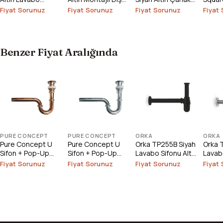
Bataryası (Outlet)
Fırçalık
Lavabo
Çanak
Fiyat Sorunuz
Fiyat Sorunuz
Fiyat Sorunuz
Fiyat
Outlet
Benzer Fiyat Aralığında
PURE CONCEPT
PURE CONCEPT
ORKA
ORKA
Pure Concept U
Pure Concept U
Orka TP255B Siyah
Orka 
Sifon + Pop-Up
Sifon + Pop-Up
Lavabo Sifonu Alt
Lavabo
Paslanmaz Rose
Paslanmaz Krom
Grubu
Grubu
Fiyat Sorunuz
Fiyat Sorunuz
Fiyat Sorunuz
Fiyat
Gold