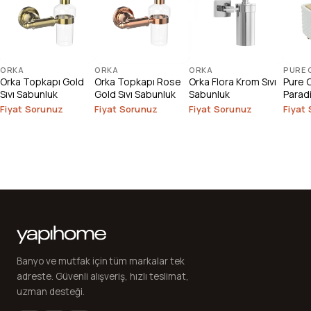
ORKA
ORKA
ORKA
PURE
Orka Topkapı Gold
Orka Topkapı Rose
Orka Flora Krom Sıvı
Pure 
Sıvı Sabunluk
Gold Sıvı Sabunluk
Sabunluk
Paradi
Sabun
Fiyat Sorunuz
Fiyat Sorunuz
Fiyat Sorunuz
Fiyat
Banyo ve mutfak için tüm markalar tek
adreste. Güvenli alışveriş, hızlı teslimat,
uzman desteği.