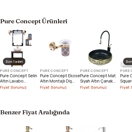
Pure Concept Ürünleri
Son 1 adet
Son
PURE CONCEPT
PURE CONCEPT
PURE CONCEPT
PURE
Pure Concept Selin
Pure Concept Ekose
Pure Concept Mat
Pure 
Altın Lavabo
Altın Montajlı Diş
Siyah Altın Çanak
Square
Bataryası (Outlet)
Fırçalık
Lavabo
Çanak
Fiyat Sorunuz
Fiyat Sorunuz
Fiyat Sorunuz
Fiyat
Outlet
Benzer Fiyat Aralığında