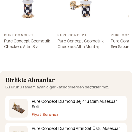
PURE CONCEPT
PURE CONCEPT
PURE CON
Pure Concept Geometrik
Pure Concept Geometrik
Pure Conce
Checkers Altın Sıvı
Checkers Altın Montajlı
Sıvı Sabunl
Sabunluk
Sıvı Sabunluk
Birlikte Alınanlar
Bu ürünü tamamlayan diğer kategorilerden seçtiklerimiz.
Pure Concept Diamond Bej 4'lü Cam Aksesuar
Seti
Fiyat Sorunuz
Pure Concept Diamond Altın Set Üstü Aksesuar