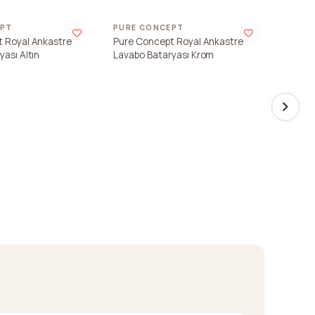
EPT
PURE CONCEPT
KALE
 Royal Ankastre
Pure Concept Royal Ankastre
Kale V
ası Altın
Lavabo Bataryası Krom
Batary