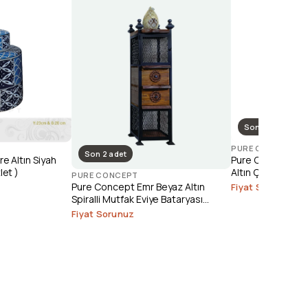
Son 1 adet
PURE CONCEPT
Son 2 adet
e Altın Siyah
Pure Concept Ele
let )
Altın Çanak Lava
PURE CONCEPT
(Outlet)
Pure Concept Emr Beyaz Altın
Fiyat Sorunuz
Spiralli Mutfak Eviye Bataryası
(Outlet)
Fiyat Sorunuz