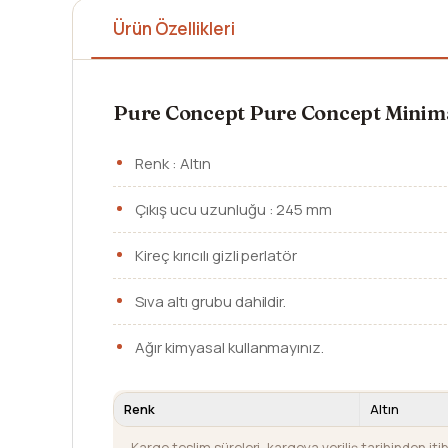
Ürün Özellikleri
Pure Concept Pure Concept Minima
Renk : Altın
Çıkış ucu uzunluğu : 245 mm
Kireç kırıcılı gizli perlatör
Sıva altı grubu dahildir.
Ağır kimyasal kullanmayınız.
Renk
Altın
Kargo teslim süreleri, kargoya veriliş tarihinden iti