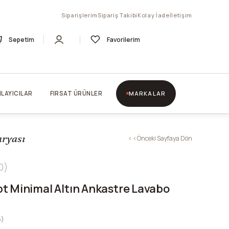
Siparişlerim
Sipariş Takibi
Kolay İade
İletişim
Sepetim
Favorilerim
LAYICILAR
FIRSAT ÜRÜNLER
MARKALAR
aryası
< < Önceki Sayfaya Dön
0
t Minimal Altın Ankastre Lavabo
6)