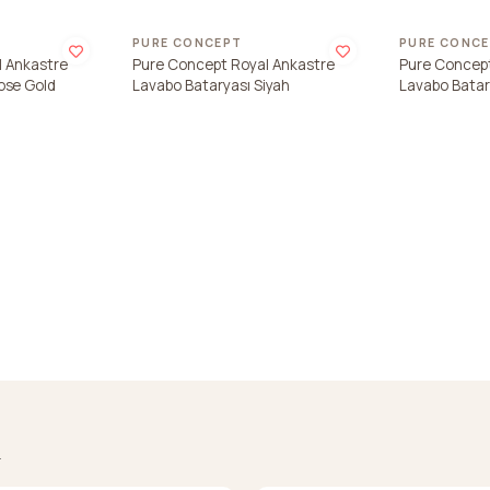
PURE CONCEPT
PURE CONC
l Ankastre
Pure Concept Royal Ankastre
Pure Concept
ose Gold
Lavabo Bataryası Siyah
Lavabo Batary
.