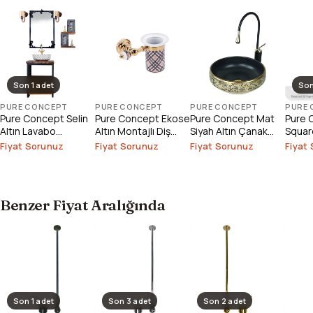
Son 1 adet
Son
PURE CONCEPT
PURE CONCEPT
PURE CONCEPT
PURE
Pure Concept Selin
Pure Concept Ekose
Pure Concept Mat
Pure 
Altın Lavabo
Altın Montajlı Diş
Siyah Altın Çanak
Square
Bataryası (Outlet)
Fırçalık
Lavabo
Çanak
Fiyat Sorunuz
Fiyat Sorunuz
Fiyat Sorunuz
Fiyat
Outlet
Benzer Fiyat Aralığında
Son 1 adet
Son 3 adet
Son 2 adet