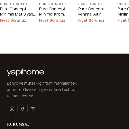
PURE CONCEPT
PURE CONCEPT
PURE CONCEPT
PURE
Pure Concept
Pure Concept
Pure Concept
Pure 
Minimal Mat Siyah
Minimal Krom
Minimal Altın
Minima
Tavandan Lavabo
Tavandan Lavabo
Tavandan Lavabo
Rose 
Fiyat Sorunuz
Fiyat Sorunuz
Fiyat Sorunuz
Fiyat
Bataryası
Bataryası
Bataryası ( Outlet )
Lavab
Banyo ve mutfak için tüm markalar tek
adreste. Güvenli alışveriş, hızlı teslimat,
uzman desteği.
KURUMSAL