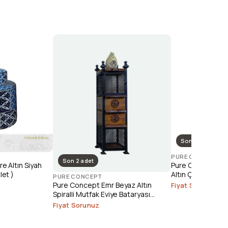
Son 1 adet
PURE CONCEPT
Son 2 adet
e Altın Siyah
Pure Concept Ele
let )
Altın Çanak Lava
PURE CONCEPT
(Outlet)
Pure Concept Emr Beyaz Altın
Fiyat Sorunuz
Spiralli Mutfak Eviye Bataryası
(Outlet)
Fiyat Sorunuz