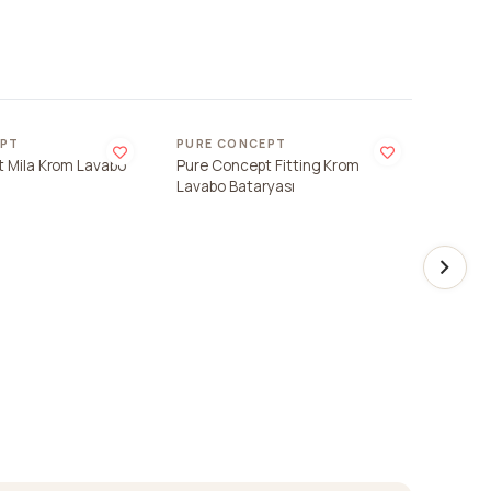
Son 
EPT
PURE CONCEPT
PURE 
 Mila Krom Lavabo
Pure Concept Fitting Krom
Pure C
Lavabo Bataryası
Tavand