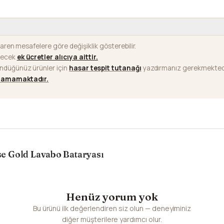
baren mesafelere göre değişiklik gösterebilir.
ilecek
ek ücretler alıcıya aittir
.
ündüğünüz ürünler için
hasar tespit tutanağı
yazdırmanız gerekmektedi
ılamamaktadır.
e Gold Lavabo Bataryası
Henüz yorum yok
Bu ürünü ilk değerlendiren siz olun — deneyiminiz
diğer müşterilere yardımcı olur.