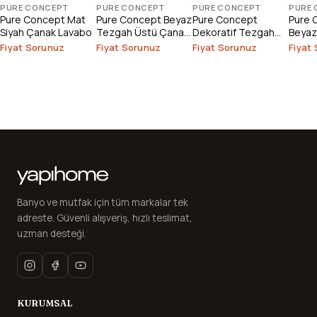
PURE CONCEPT
PURE CONCEPT
PURE CONCEPT
PURE
Pure Concept Mat
Pure Concept Beyaz
Pure Concept
Pure 
Siyah Çanak Lavabo
Tezgah Üstü Çanak
Dekoratif Tezgah
Beyaz
Lavabo
Üstü Çanak Lavabo
Lavab
Fiyat Sorunuz
Fiyat Sorunuz
Fiyat Sorunuz
Fiyat
Banyo ve mutfak için tüm markalar tek
adreste. Güvenli alışveriş, hızlı teslimat,
uzman desteği.
KURUMSAL