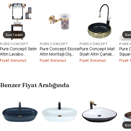
Son 1 adet
Son
PURE CONCEPT
PURE CONCEPT
PURE CONCEPT
PURE
Pure Concept Selin
Pure Concept Ekose
Pure Concept Mat
Pure 
Altın Lavabo
Altın Montajlı Diş
Siyah Altın Çanak
Square
Bataryası (Outlet)
Fırçalık
Lavabo
Çanak
Fiyat Sorunuz
Fiyat Sorunuz
Fiyat Sorunuz
Fiyat
Outlet
Benzer Fiyat Aralığında
Son