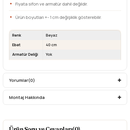
Fiyata sifon ve armatür dahil değildir.
Ürün boyutları +- 1 cm değişiklik gösterebilir.
Renk
Beyaz
Ebat
40 cm
Armatür Deliği
Yok
Su Taşma
Yok
Deliği
Kargo teslim süreleri, kargoya veriliş tarihinden itibaren
Yorumlar
(0)
mesafelere göre değişiklik gösterebilir.
Kargo teslimatlarında mesafelerden dolayı
Montaj Hakkında
oluşabilecek
ek ücretler alıcıya aittir
.
Kargonuzu teslim alırken hasarlı olabileceğini
düşündüğünüz ürünler için
hasar tespit tutanağı
yazdırmanız gerekmektedir.
Aksi durumlarda ürünlerin
iadesi ve değişimi
Ürün Soru ve Cevapları(0)