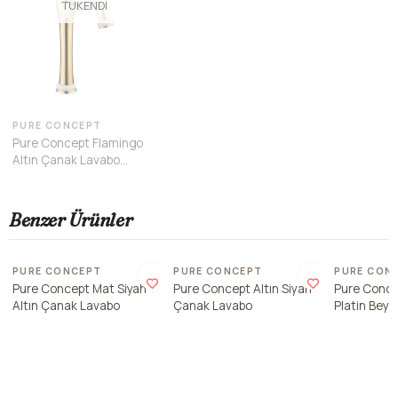
TÜKENDI
PURE CONCEPT
Pure Concept Flamingo
Altın Çanak Lavabo
Bataryası
Benzer Ürünler
Son 1 adet
PURE CONCEPT
PURE CONCEPT
PURE CON
Pure Concept Mat Siyah
Pure Concept Altın Siyah
Pure Conce
Altın Çanak Lavabo
Çanak Lavabo
Platin Bey
Lavabo