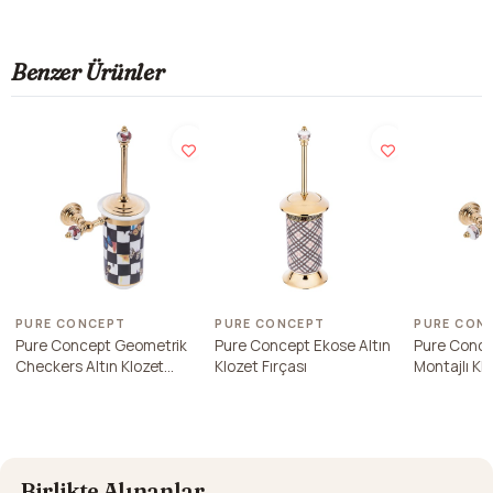
Benzer Ürünler
PURE CONCEPT
PURE CONCEPT
PURE CON
Pure Concept Geometrik
Pure Concept Ekose Altın
Pure Conce
Checkers Altın Klozet
Klozet Fırçası
Montajlı Klo
Fırçası
Birlikte Alınanlar