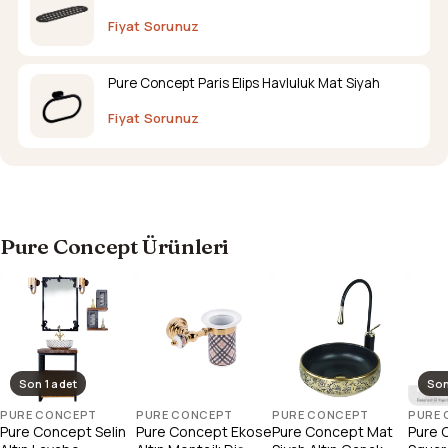
Fiyat Sorunuz
Pure Concept Paris Elips Havluluk Mat Siyah
Fiyat Sorunuz
Pure Concept Ürünleri
Son 1 adet
Son
PURE CONCEPT
PURE CONCEPT
PURE CONCEPT
PURE
Pure Concept Selin
Pure Concept Ekose
Pure Concept Mat
Pure 