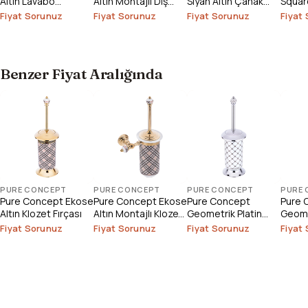
Altın Lavabo
Altın Montajlı Diş
Siyah Altın Çanak
Square
Bataryası (Outlet)
Fırçalık
Lavabo
Çanak
Fiyat Sorunuz
Fiyat Sorunuz
Fiyat Sorunuz
Fiyat
Outlet
Benzer Fiyat Aralığında
PURE CONCEPT
PURE CONCEPT
PURE CONCEPT
PURE
Pure Concept Ekose
Pure Concept Ekose
Pure Concept
Pure 
Altın Klozet Fırçası
Altın Montajlı Klozet
Geometrik Platin
Geome
Fırçası
Beyaz Klozet Fırçası
Altın 
Fiyat Sorunuz
Fiyat Sorunuz
Fiyat Sorunuz
Fiyat