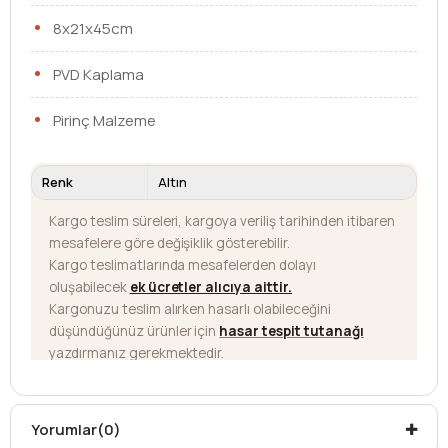
8x21x45cm
PVD Kaplama
Pirinç Malzeme
Renk
Altın
Kargo teslim süreleri, kargoya veriliş tarihinden itibaren
mesafelere göre değişiklik gösterebilir.
Kargo teslimatlarında mesafelerden dolayı
oluşabilecek
ek ücretler alıcıya aittir
.
Kargonuzu teslim alırken hasarlı olabileceğini
düşündüğünüz ürünler için
hasar tespit tutanağı
yazdırmanız gerekmektedir.
Aksi durumlarda ürünlerin
iadesi ve değişimi
yapılamamaktadır.
Yorumlar
(0)