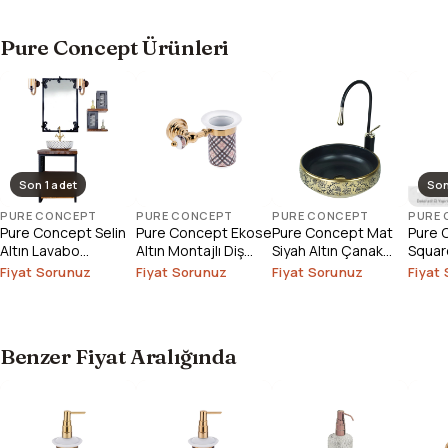
Pure Concept Ürünleri
Son 1 adet
Son
PURE CONCEPT
PURE CONCEPT
PURE CONCEPT
PURE
Pure Concept Selin
Pure Concept Ekose
Pure Concept Mat
Pure 
Altın Lavabo
Altın Montajlı Diş
Siyah Altın Çanak
Square
Bataryası (Outlet)
Fırçalık
Lavabo
Çanak
Fiyat Sorunuz
Fiyat Sorunuz
Fiyat Sorunuz
Fiyat
Outlet
Benzer Fiyat Aralığında