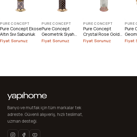
PURE CONCEPT
PURE CONCEPT
PURE CONCEPT
PURE
Pure Concept Ekose
Pure Concept
Pure Concept
Pure 
Altın Sıvı Sabunluk
Geometrik Siyah
Crystal Rose Gold
Geome
Altın Sıvı Sabunluk
Setüstü Sıvı
Altın M
Fiyat Sorunuz
Fiyat Sorunuz
Fiyat Sorunuz
Fiyat
Sabunluk
Sabun
Banyo ve mutfak için tüm markalar tek
adreste. Güvenli alışveriş, hızlı teslimat,
uzman desteği.