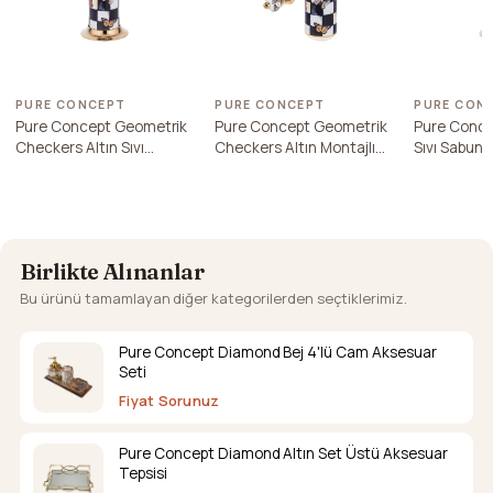
PURE CONCEPT
PURE CONCEPT
PURE CON
Pure Concept Geometrik
Pure Concept Geometrik
Pure Conce
Checkers Altın Sıvı
Checkers Altın Montajlı
Sıvı Sabunl
Sabunluk
Sıvı Sabunluk
Birlikte Alınanlar
Bu ürünü tamamlayan diğer kategorilerden seçtiklerimiz.
Pure Concept Diamond Bej 4'lü Cam Aksesuar
Seti
Fiyat Sorunuz
Pure Concept Diamond Altın Set Üstü Aksesuar
Tepsisi