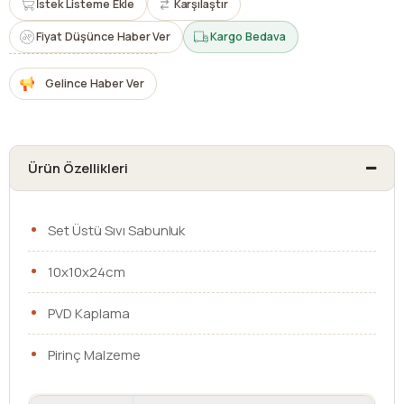
İstek Listeme Ekle
Karşılaştır
Fiyat Düşünce Haber Ver
Kargo Bedava
Gelince Haber Ver
Ürün Özellikleri
Set Üstü Sıvı Sabunluk
10x10x24cm
PVD Kaplama
Pirinç Malzeme