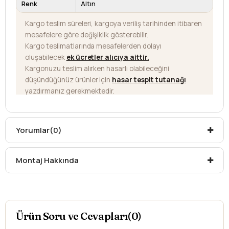
Renk
Altın
Kargo teslim süreleri, kargoya veriliş tarihinden itibaren
mesafelere göre değişiklik gösterebilir.
Kargo teslimatlarında mesafelerden dolayı
oluşabilecek
ek ücretler alıcıya aittir
.
Kargonuzu teslim alırken hasarlı olabileceğini
düşündüğünüz ürünler için
hasar tespit tutanağı
yazdırmanız gerekmektedir.
Aksi durumlarda ürünlerin
iadesi ve değişimi
yapılamamaktadır.
Yorumlar
(0)
Montaj Hakkında
Ürün Soru ve Cevapları(0)