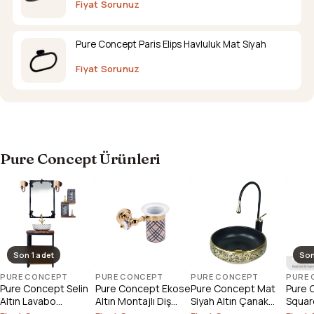
Fiyat Sorunuz
Pure Concept Paris Elips Havluluk Mat Siyah
Fiyat Sorunuz
Pure Concept Ürünleri
Son 1 adet
Son
PURE CONCEPT
PURE CONCEPT
PURE CONCEPT
PURE
Pure Concept Selin
Pure Concept Ekose
Pure Concept Mat
Pure 
Altın Lavabo
Altın Montajlı Diş
Siyah Altın Çanak
Square
Bataryası (Outlet)
Fırçalık
Lavabo
Çanak