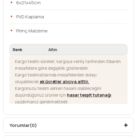
8x21x45cm
PVD Kaplama
Pirinç Malzeme
Renk
Altın
Kargo teslim süreleri, kargoya veriliş tarihinden itibaren
mesafelere göre değişiklik gösterebilir.
Kargo teslimatlarında mesafelerden dolayı
oluşabilecek
ek ücretler alıcıya aittir
.
Kargonuzu teslim alırken hasarlı olabileceğini
düşündüğünüz ürünler için
hasar tespit tutanağı
yazdırmanız gerekmektedir.
Aksi durumlarda ürünlerin
iadesi ve değişimi
yapılamamaktadır.
Yorumlar
(0)