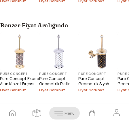
Fiyat Sorunuz
Fiyat Sorunuz
Fiyat Sorunuz
Fiyat
Outlet
Benzer Fiyat Aralığında
PURE CONCEPT
PURE CONCEPT
PURE CONCEPT
PURE
Pure Concept Ekose
Pure Concept
Pure Concept
Pure 
Altın Klozet Fırçası
Geometrik Platin
Geometrik Siyah
Geome
Beyaz Klozet Fırçası
Altın Montajlı Klozet
Altın 
Fiyat Sorunuz
Fiyat Sorunuz
Fiyat Sorunuz
Fiyat
Fırçası
Menü